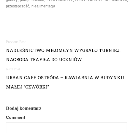
,
przestępczość
niealimentacja
N
NADLEŚNICTWO MIŁOMŁYN WYGRAŁO TURNIEJ.
a
NAGRODA TRAFIŁA DO UCZNIÓW
w
i
URBAN CAFE OSTRÓDA – KAWIARNIA W BUDYNKU
MAŁEJ ”CZWÓRKI”
g
a
Dodaj komentarz
c
Comment
j