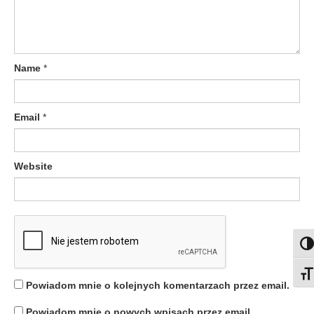
a
w
p
Name
*
i
s
Email
*
u
Website
Togg
Togg
Powiadom mnie o kolejnych komentarzach przez email.
Powiadom mnie o nowych wpisach przez email.