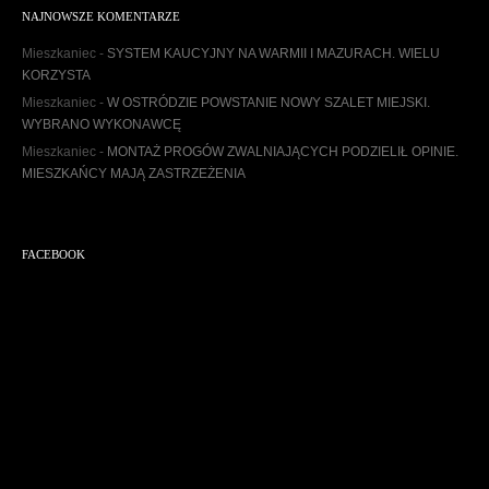
h
NAJNOWSZE KOMENTARZE
i
w
Mieszkaniec
-
SYSTEM KAUCYJNY NA WARMII I MAZURACH. WIELU
u
KORZYSTA
m
Mieszkaniec
-
W OSTRÓDZIE POWSTANIE NOWY SZALET MIEJSKI.
WYBRANO WYKONAWCĘ
Mieszkaniec
-
MONTAŻ PROGÓW ZWALNIAJĄCYCH PODZIELIŁ OPINIE.
MIESZKAŃCY MAJĄ ZASTRZEŻENIA
FACEBOOK