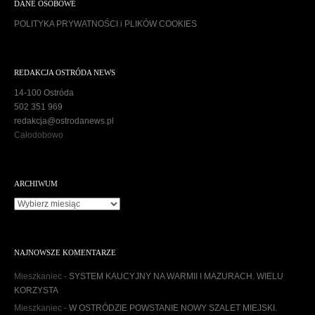
DANE OSOBOWE
POLITYKA PRYWATNOŚCI i PLIKÓW COOKIES
REDAKCJA OSTRÓDA NEWS
14-100 Ostróda
502 351 969
redakcja@ostrodanews.pl
Całodobowo
ARCHIWUM
A
r
c
h
NAJNOWSZE KOMENTARZE
i
w
Mieszkaniec
-
SYSTEM KAUCYJNY NA WARMII I MAZURACH. WIELU
u
KORZYSTA
m
Mieszkaniec
-
W OSTRÓDZIE POWSTANIE NOWY SZALET MIEJSKI.