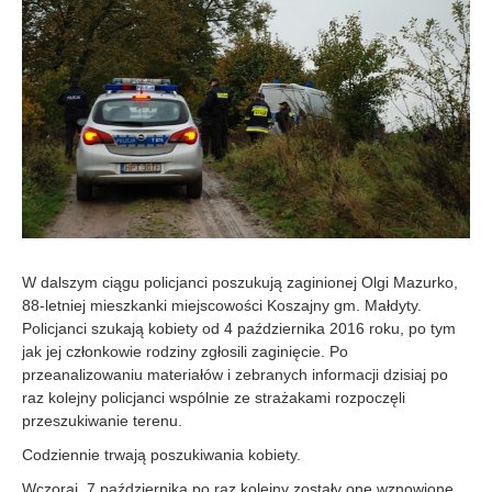
W dalszym ciągu policjanci poszukują zaginionej Olgi Mazurko,
88-letniej mieszkanki miejscowości Koszajny gm. Małdyty.
Policjanci szukają kobiety od 4 października 2016 roku, po tym
jak jej członkowie rodziny zgłosili zaginięcie. Po
przeanalizowaniu materiałów i zebranych informacji dzisiaj po
raz kolejny policjanci wspólnie ze strażakami rozpoczęli
przeszukiwanie terenu.
Codziennie trwają poszukiwania kobiety.
Wczoraj, 7 października po raz kolejny zostały one wznowione.