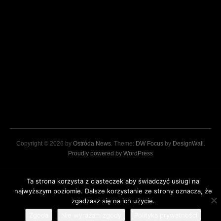
Copyright © 2026 by
Ostróda News
. Theme:
DW Focus
by
DesignWall
.
Proudly powered by WordPress
Ta strona korzysta z ciasteczek aby świadczyć usługi na
najwyższym poziomie. Dalsze korzystanie ze strony oznacza, że
zgadzasz się na ich użycie.
Zgoda
Nie wyrażam zgody
Polityka prywatności