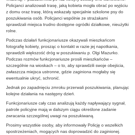
Policjanci analizowali trasę, jaką kobieta mogła obrać po wyjściu
z domu oraz trasę, którą wskazały specjalnie szkolone psy do
poszukiwania osób. Policjanci wspólnie ze strażakami
sprawdzali miejsca trudno dostępne ogródki działkowe, nieużytki
rolne.
Podczas działań funkcjonariusze okazywali mieszkańcom
fotografię kobiety, prosząc o kontakt w razie jej napotkania,
sprawdzili większość dróg w poszukiwaniu p. Olgi Mazurko.
Podczas rozmów funkcjonariusze prosili mieszkańców –
szczególnie na wioskach – o to, aby sprawdzili swoje obejścia,
zwłaszcza miejsca ustronne, gdzie zaginiona mogłaby się
ewentualnie ukryć, schronić.
Jednak po zapadnięciu zmroku przerwali poszukiwania, planując
kolejne działania na następny dzień.
Funkcjonariusze cały czas analizują każdy napływający sygnał,
patrole policyjne mają w dalszym ciągu określone zadanie
zwracania szczególnej uwagi na poszukiwaną.
Prosimy wszystkie osoby, aby informowały Policję o wszelkich
spostrzeżeniach, mogących nas doprowadzić do zaginionej.