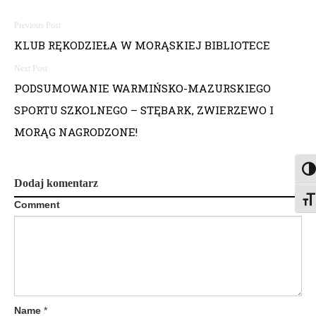
N
KLUB RĘKODZIEŁA W MORĄSKIEJ BIBLIOTECE
a
w
PODSUMOWANIE WARMIŃSKO-MAZURSKIEGO
i
SPORTU SZKOLNEGO – STĘBARK, ZWIERZEWO I
MORĄG NAGRODZONE!
g
a
Togg
Dodaj komentarz
c
Togg
Comment
j
a
w
p
Name
*