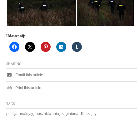
Udostępnij:
SHARING
Email this article
Print this article
TAGS
,
,
,
,
policja
małdyty
poszukiwania
zaginiona
Koszajny