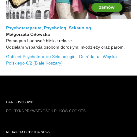
Psychoterapeuta, Psycholog, Seksuolog
Małgorzata Orłowska
Pomagam budować bliskie relacje.
Udzielam wsparcia osobom dorosłym, młodzieży oraz parom.
Gabinet Psychoterapii i Seksuologii – Ostróda, ul. Wojska
Polskiego 6/2 (Białe Koszary)
DANE OSOBOWE
POLITYKA PRYWATNOŚCI i PLIKÓW COOKIES
REDAKCJA OSTRÓDA NEWS