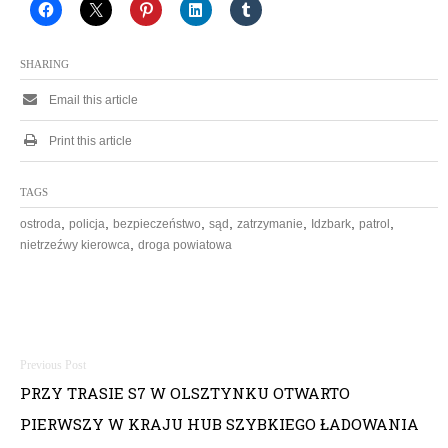
SHARING
Email this article
Print this article
TAGS
,
,
,
,
,
,
,
ostroda
policja
bezpieczeństwo
sąd
zatrzymanie
Idzbark
patrol
,
nietrzeźwy kierowca
droga powiatowa
N
PRZY TRASIE S7 W OLSZTYNKU OTWARTO
a
PIERWSZY W KRAJU HUB SZYBKIEGO ŁADOWANIA