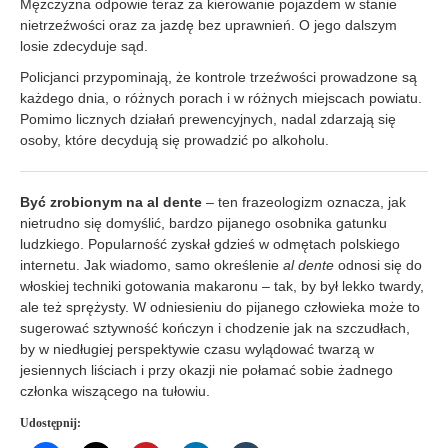
Mężczyzna odpowie teraz za kierowanie pojazdem w stanie
nietrzeźwości oraz za jazdę bez uprawnień. O jego dalszym
losie zdecyduje sąd.
Policjanci przypominają, że kontrole trzeźwości prowadzone są
każdego dnia, o różnych porach i w różnych miejscach powiatu.
Pomimo licznych działań prewencyjnych, nadal zdarzają się
osoby, które decydują się prowadzić po alkoholu.
Być zrobionym na al dente
– ten frazeologizm oznacza, jak
nietrudno się domyślić, bardzo pijanego osobnika gatunku
ludzkiego. Popularność zyskał gdzieś w odmętach polskiego
internetu. Jak wiadomo, samo określenie
al dente
odnosi się do
włoskiej techniki gotowania makaronu – tak, by był lekko twardy,
ale też sprężysty. W odniesieniu do pijanego człowieka może to
sugerować sztywność kończyn i chodzenie jak na szczudłach,
by w niedługiej perspektywie czasu wylądować twarzą w
jesiennych liściach i przy okazji nie połamać sobie żadnego
członka wiszącego na tułowiu.
Udostępnij: