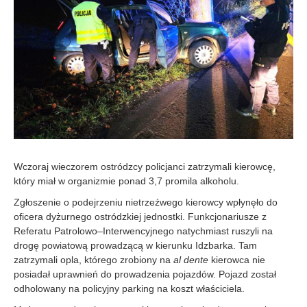
0
8
Wczoraj wieczorem ostródzcy policjanci zatrzymali kierowcę,
który miał w organizmie ponad 3,7 promila alkoholu.
Zgłoszenie o podejrzeniu nietrzeźwego kierowcy wpłynęło do
oficera dyżurnego ostródzkiej jednostki. Funkcjonariusze z
Referatu Patrolowo–Interwencyjnego natychmiast ruszyli na
drogę powiatową prowadzącą w kierunku Idzbarka. Tam
zatrzymali opla, którego zrobiony na
al dente
kierowca nie
posiadał uprawnień do prowadzenia pojazdów. Pojazd został
odholowany na policyjny parking na koszt właściciela.