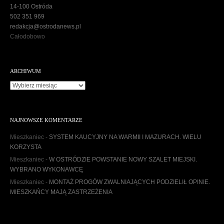
14-100 Ostróda
502 351 969
redakcja@ostrodanews.pl
Całodobowo
ARCHIWUM
A
r
c
h
NAJNOWSZE KOMENTARZE
i
w
Mieszkaniec
-
SYSTEM KAUCYJNY NA WARMII I MAZURACH. WIELU
u
KORZYSTA
m
Mieszkaniec
-
W OSTRÓDZIE POWSTANIE NOWY SZALET MIEJSKI.
WYBRANO WYKONAWCĘ
Mieszkaniec
-
MONTAŻ PROGÓW ZWALNIAJĄCYCH PODZIELIŁ OPINIE.
MIESZKAŃCY MAJĄ ZASTRZEŻENIA