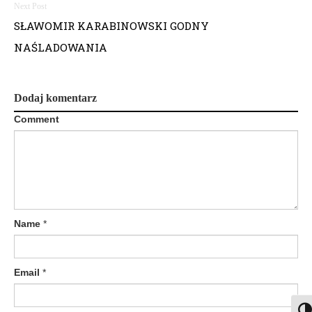
w
i
SŁAWOMIR KARABINOWSKI GODNY
NAŚLADOWANIA
g
a
Dodaj komentarz
c
Comment
j
a
w
p
Name
*
i
s
Email
*
u