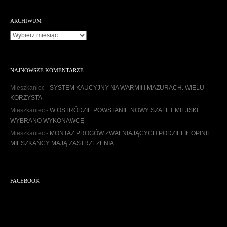
ARCHIWUM
Archiwum
NAJNOWSZE KOMENTARZE
Mieszkaniec
-
SYSTEM KAUCYJNY NA WARMII I MAZURACH. WIELU
KORZYSTA
Mieszkaniec
-
W OSTRÓDZIE POWSTANIE NOWY SZALET MIEJSKI.
WYBRANO WYKONAWCĘ
Mieszkaniec
-
MONTAŻ PROGÓW ZWALNIAJĄCYCH PODZIELIŁ OPINIE.
MIESZKAŃCY MAJĄ ZASTRZEŻENIA
FACEBOOK