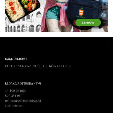
DANE OSOBOWE
POLITYKA PRYWATNOŚCI i PLIKÓW COOKIES
REDAKCJA OSTRÓDA NEWS
14-100 Ostróda
502 351 969
redakcja@ostrodanews.pl
Całodobowo