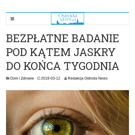
BEZPŁATNE BADANIE
POD KĄTEM JASKRY
DO KOŃCA TYGODNIA
2
Dom i Zdrowie
2018-03-12
Redakcja Ostroda News
0
1
8
-
0
3
-
1
2