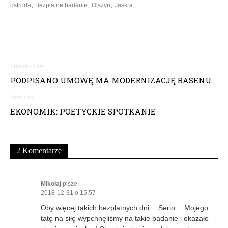
,
,
,
ostroda
Bezplatne badanie
Olszyn
Jaskra
N
PODPISANO UMOWĘ MA MODERNIZACJĘ BASENU
a
w
EKONOMIK: POETYCKIE SPOTKANIE
i
g
2 Komentarze
a
c
Mikołaj
pisze:
2018-12-31 o 15:57
j
Oby więcej takich bezpłatnych dni… Serio… Mojego
tatę na siłę wypchnęliśmy na takie badanie i okazało