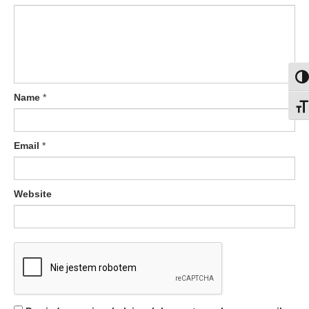
Togg
Name
*
Togg
Email
*
Website