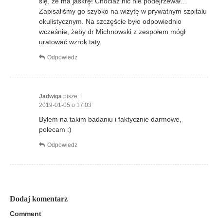
a
się, że ma jaskrę! Chociaż nic nie podejrzewał…
Zapisaliśmy go szybko na wizytę w prywatnym szpitalu
w
okulistycznym. Na szczęście było odpowiednio
wcześnie, żeby dr Michnowski z zespołem mógł
p
uratować wzrok taty.
i
Odpowiedz
s
u
Jadwiga
pisze:
2019-01-05 o 17:03
Byłem na takim badaniu i faktycznie darmowe,
polecam :)
Odpowiedz
Dodaj komentarz
Comment