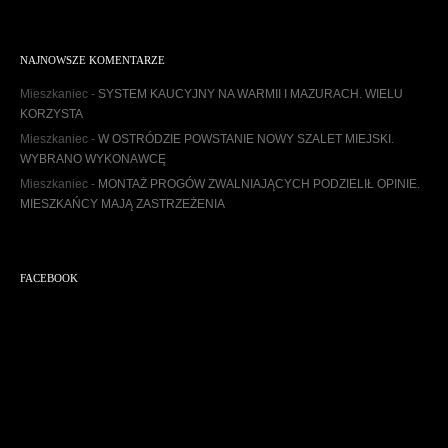
r
c
h
NAJNOWSZE KOMENTARZE
i
w
Mieszkaniec
-
SYSTEM KAUCYJNY NA WARMII I MAZURACH. WIELU
u
KORZYSTA
m
Mieszkaniec
-
W OSTRÓDZIE POWSTANIE NOWY SZALET MIEJSKI.
WYBRANO WYKONAWCĘ
Mieszkaniec
-
MONTAŻ PROGÓW ZWALNIAJĄCYCH PODZIELIŁ OPINIE.
MIESZKAŃCY MAJĄ ZASTRZEŻENIA
FACEBOOK