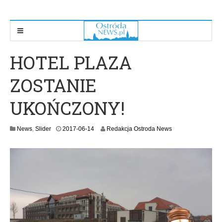
HOTEL PLAZA
ZOSTANIE
UKOŃCZONY!
2
News
,
Slider
2017-06-14
Redakcja Ostroda News
0
1
7
-
0
6
-
1
4