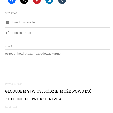
SHARING
Email this article
Print this article
TAGS
,
,
,
ostroda
hotel plaza
rozbudowa
kupno
N
GŁOSUJEMY! W OSTRÓDZIE MOŻE POWSTAĆ
a
KOLEJNE PODWÓRKO NIVEA
w