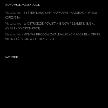
h
NAJNOWSZE KOMENTARZE
i
w
Mieszkaniec
-
SYSTEM KAUCYJNY NA WARMII I MAZURACH. WIELU
u
KORZYSTA
m
Mieszkaniec
-
W OSTRÓDZIE POWSTANIE NOWY SZALET MIEJSKI.
WYBRANO WYKONAWCĘ
Mieszkaniec
-
MONTAŻ PROGÓW ZWALNIAJĄCYCH PODZIELIŁ OPINIE.
MIESZKAŃCY MAJĄ ZASTRZEŻENIA
FACEBOOK