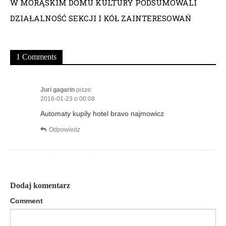
i
W MORĄSKIM DOMU KULTURY PODSUMOWALI
DZIAŁALNOŚĆ SEKCJI I KÓŁ ZAINTERESOWAŃ
g
a
1 Comments
c
j
Juri gagarin
pisze:
a
2018-01-23 o 00:08
Automaty kupily hotel bravo najmowicz
w
Odpowiedz
p
i
s
Dodaj komentarz
u
Comment