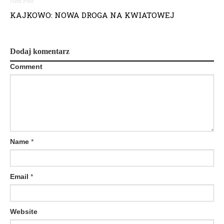
i
KAJKOWO: NOWA DROGA NA KWIATOWEJ
g
a
Dodaj komentarz
Comment
c
j
a
w
Name
*
p
i
Email
*
s
u
Website