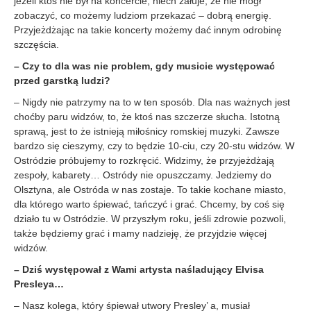
jeżeli ktoś nie był na koncercie, niech żałuje, że nie mógł
zobaczyć, co możemy ludziom przekazać – dobrą energię.
Przyjeżdżając na takie koncerty możemy dać innym odrobinę
szczęścia.
– Czy to dla was nie problem, gdy musicie występować
przed garstką ludzi?
– Nigdy nie patrzymy na to w ten sposób. Dla nas ważnych jest
choćby paru widzów, to, że ktoś nas szczerze słucha. Istotną
sprawą, jest to że istnieją miłośnicy romskiej muzyki. Zawsze
bardzo się cieszymy, czy to będzie 10-ciu, czy 20-stu widzów. W
Ostródzie próbujemy to rozkręcić. Widzimy, że przyjeżdżają
zespoły, kabarety… Ostródy nie opuszczamy. Jedziemy do
Olsztyna, ale Ostróda w nas zostaje. To takie kochane miasto,
dla którego warto śpiewać, tańczyć i grać. Chcemy, by coś się
działo tu w Ostródzie. W przyszłym roku, jeśli zdrowie pozwoli,
także będziemy grać i mamy nadzieję, że przyjdzie więcej
widzów.
– Dziś występował z Wami artysta naśladujący Elvisa
Presleya…
– Nasz kolega, który śpiewał utwory Presley’ a, musiał