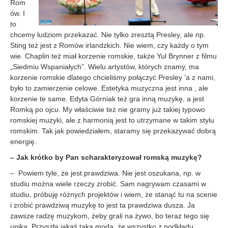
Rom
ów. I
to
chcemy ludziom przekazać. Nie tylko zresztą Presley, ale np.
Sting też jest z Romów irlandzkich. Nie wiem, czy każdy o tym
wie. Chaplin też miał korzenie romskie, także Yul Brynner z filmu
„Siedmiu Wspaniałych”. Wielu artystów, których znamy, ma
korzenie romskie dlatego chcieliśmy połączyć Presley ’a z nami,
było to zamierzenie celowe. Estetyka muzyczna jest inna , ale
korzenie te same. Edyta Górniak też gra inną muzykę, a jest
Romką po ojcu. My właściwie też nie gramy już takiej typowo
romskiej muzyki, ale z harmonią jest to utrzymane w takim stylu
romskim. Tak jak powiedziałem, staramy się przekazywać dobrą
energię.
– Jak krótko by Pan scharakteryzował romską muzykę?
– Powiem tyle, że jest prawdziwa. Nie jest oszukana, np. w
studiu można wiele rzeczy zrobić. Sam nagrywam czasami w
studiu, próbuję różnych projektów i wiem, że stanąć tu na scenie
i zrobić prawdziwą muzykę to jest ta prawdziwa dusza. Ja
zawsze radzę muzykom, żeby grali na żywo, bo teraz tego się
unika. Przyszła jakaś taka moda, że wszystko z podkładu,