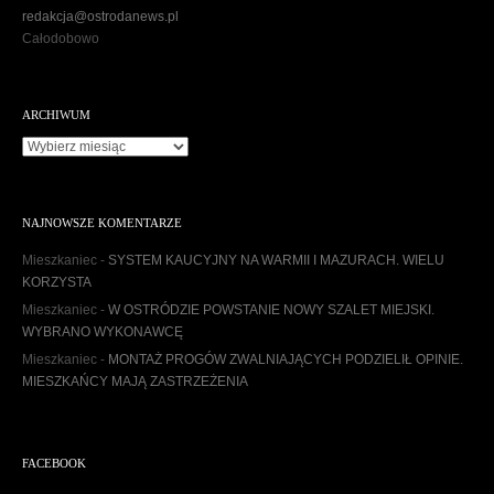
redakcja@ostrodanews.pl
Całodobowo
ARCHIWUM
A
r
c
h
NAJNOWSZE KOMENTARZE
i
w
Mieszkaniec
-
SYSTEM KAUCYJNY NA WARMII I MAZURACH. WIELU
u
KORZYSTA
m
Mieszkaniec
-
W OSTRÓDZIE POWSTANIE NOWY SZALET MIEJSKI.
WYBRANO WYKONAWCĘ
Mieszkaniec
-
MONTAŻ PROGÓW ZWALNIAJĄCYCH PODZIELIŁ OPINIE.
MIESZKAŃCY MAJĄ ZASTRZEŻENIA
FACEBOOK