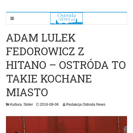
ADAM LULEK
FEDOROWICZ Z
HITANO – OSTRÓDA TO
TAKIE KOCHANE
MIASTO
2
Kultura
,
Slider
2016-08-06
Redakcja Ostroda News
0
1
6
-
0