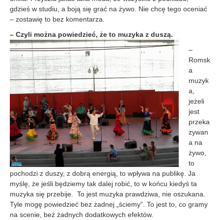
gdzieś w studiu, a boją się grać na żywo. Nie chcę tego oceniać
– zostawię to bez komentarza.
– Czyli można powied
zieć, że to muzyka z duszą.
–
Romsk
a
muzyk
a,
jeżeli
jest
przeka
zywan
a na
żywo,
to
pochodzi z duszy, z dobrą energią, to wpływa na publikę. Ja
myślę, że jeśli będziemy tak dalej robić, to w końcu kiedyś ta
muzyka się przebije. To jest muzyka prawdziwa, nie oszukana.
Tyle mogę powiedzieć bez żadnej „ściemy”. To jest to, co gramy
na scenie, beż żadnych dodatkowych efektów.