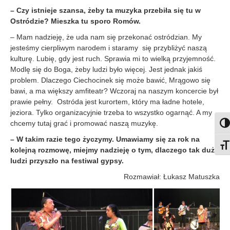
– Czy istnieje szansa, żeb
y ta muzyka przebiła się tu w
Ostródzie? Mieszka tu sporo Romów.
– Mam nadzieję, że uda nam się przekonać ostródzian. My
jesteśmy cierpliwym narodem i staramy się przybliżyć naszą
kulturę. Lubię, gdy jest ruch. Sprawia mi to wielką przyjemność.
Modlę się do Boga, żeby ludzi było więcej. Jest jednak jakiś
problem. Dlaczego Ciechocinek się może bawić, Mrągowo się
bawi, a ma większy amfiteatr? Wczoraj na naszym koncercie był
prawie pełny. Ostróda jest kurortem, który ma ładne hotele,
jeziora. Tylko organizacyjnie trzeba to wszystko ogarnąć. A my
chcemy tutaj grać i promować naszą muzykę.
Togg
– W takim razie tego życzymy. Umawiamy się za rok na
Togg
kolejną rozmowę, miejmy nadzieję o tym, dlaczego tak dużo
ludzi przyszło na festiwal gypsy.
Rozmawiał: Łukasz Matuszka