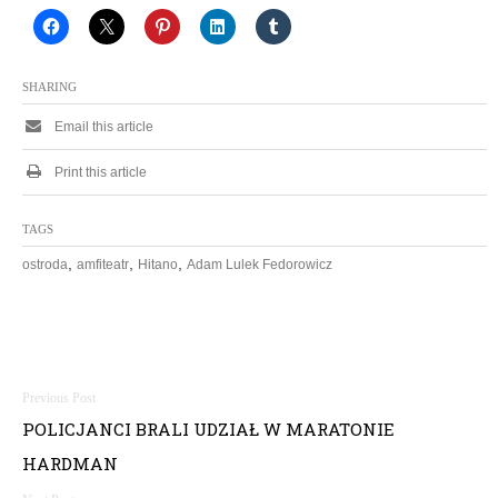
SHARING
Email this article
Print this article
TAGS
,
,
,
ostroda
amfiteatr
Hitano
Adam Lulek Fedorowicz
N
POLICJANCI BRALI UDZIAŁ W MARATONIE
a
HARDMAN
w