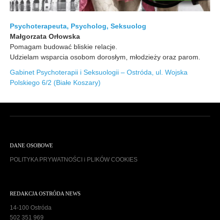
Psychoterapeuta, Psycholog, Seksuolog
Małgorzata Orłowska
Pomagam budować bliskie relacje.
Udzielam wsparcia osobom dorosłym, młodzieży oraz parom.
Gabinet Psychoterapii i Seksuologii – Ostróda, ul. Wojska
Polskiego 6/2 (Białe Koszary)
DANE OSOBOWE
POLITYKA PRYWATNOŚCI i PLIKÓW COOKIES
REDAKCJA OSTRÓDA NEWS
14-100 Ostróda
502 351 969