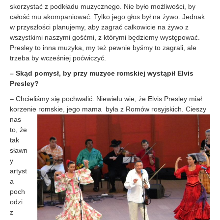
skorzystać z podkładu muzycznego. Nie było możliwości, by
całość mu akompaniować. Tylko jego głos był na żywo. Jednak
w przyszłości planujemy, aby zagrać całkowicie na żywo z
wszystkimi naszymi gośćmi, z którymi będziemy występować.
Presley to inna muzyka, my też pewnie byśmy to zagrali, ale
trzeba by wcześniej poćwiczyć.
– Skąd pomysł, by przy muzyce romskiej wystąpił Elvis
Presley?
– Chcieliśmy się pochwalić. Niewielu wie, że Elvis Presley miał
korzenie romskie, jego ma
ma była z Romów rosyjskich. Cieszy
nas
to, że
tak
sławn
y
artyst
a
poch
odzi
z