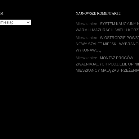
UM
NAJNOWSZE KOMENTARZE
m
Mieszkaniec
-
SYSTEM KAUCYJNY 
WARMII I MAZURACH. WIELU KORZ
Mieszkaniec
-
W OSTRÓDZIE POWS
NOWY SZALET MIEJSKI. WYBRANO
WYKONAWCĘ
Mieszkaniec
-
MONTAŻ PROGÓW
ZWALNIAJĄCYCH PODZIELIŁ OPINI
MIESZKAŃCY MAJĄ ZASTRZEŻENI