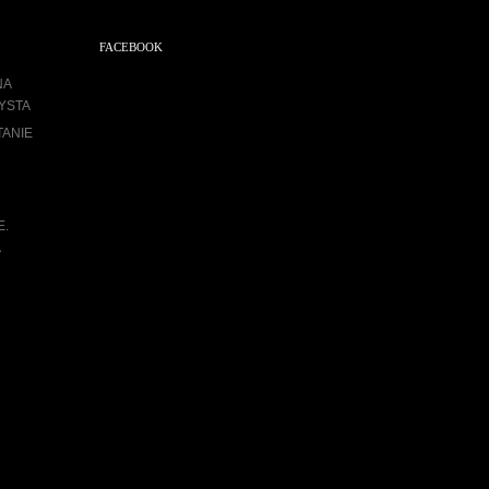
FACEBOOK
NA
YSTA
TANIE
E.
A