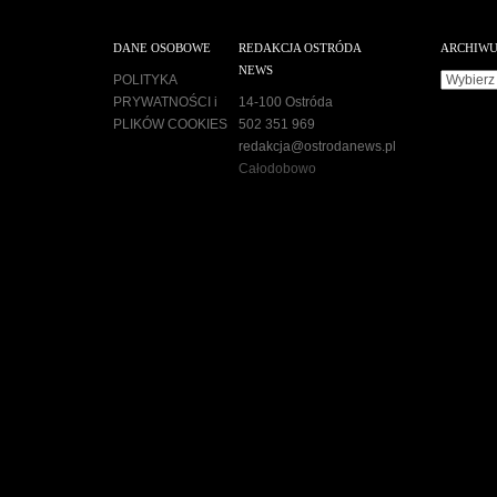
DANE OSOBOWE
REDAKCJA OSTRÓDA
ARCHIW
NEWS
Archiwu
POLITYKA
PRYWATNOŚCI i
14-100 Ostróda
PLIKÓW COOKIES
502 351 969
redakcja@ostrodanews.pl
Całodobowo