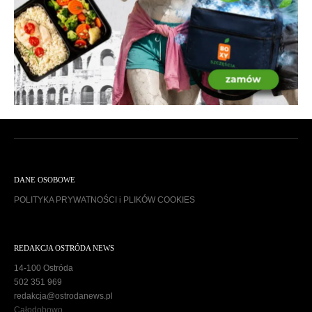
DANE OSOBOWE
POLITYKA PRYWATNOŚCI i PLIKÓW COOKIES
REDAKCJA OSTRÓDA NEWS
14-100 Ostróda
502 351 969
redakcja@ostrodanews.pl
Całodobowo