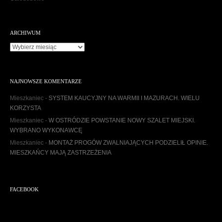
ARCHIWUM
Archiwum
NAJNOWSZE KOMENTARZE
Mieszkaniec
-
SYSTEM KAUCYJNY NA WARMII I MAZURACH. WIELU
KORZYSTA
Mieszkaniec
-
W OSTRÓDZIE POWSTANIE NOWY SZALET MIEJSKI.
WYBRANO WYKONAWCĘ
Mieszkaniec
-
MONTAŻ PROGÓW ZWALNIAJĄCYCH PODZIELIŁ OPINIE.
MIESZKAŃCY MAJĄ ZASTRZEŻENIA
FACEBOOK