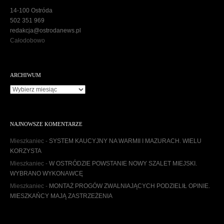
14-100 Ostróda
502 351 969
redakcja@ostrodanews.pl
Całodobowo
ARCHIWUM
A
r
c
h
NAJNOWSZE KOMENTARZE
i
w
Mieszkaniec
-
SYSTEM KAUCYJNY NA WARMII I MAZURACH. WIELU
u
KORZYSTA
m
Mieszkaniec
-
W OSTRÓDZIE POWSTANIE NOWY SZALET MIEJSKI.
WYBRANO WYKONAWCĘ
Mieszkaniec
-
MONTAŻ PROGÓW ZWALNIAJĄCYCH PODZIELIŁ OPINIE.
MIESZKAŃCY MAJĄ ZASTRZEŻENIA