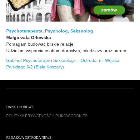
Psychoterapeuta, Psycholog, Seksuolog
Małgorzata Orłowska
Pomagam budować bliskie relacje.
Udzielam wsparcia osobom dorosłym, młodzieży oraz parom.
Gabinet Psychoterapii i Seksuologii – Ostróda, ul. Wojska
Polskiego 6/2 (Białe Koszary)
DANE OSOBOWE
POLITYKA PRYWATNOŚCI i PLIKÓW COOKIES
REDAKCJA OSTRÓDA NEWS