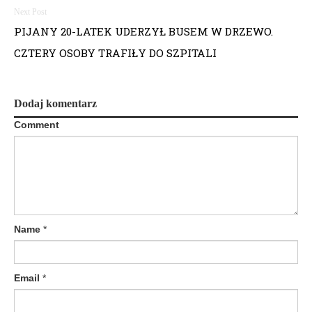
w
i
PIJANY 20-LATEK UDERZYŁ BUSEM W DRZEWO.
CZTERY OSOBY TRAFIŁY DO SZPITALI
g
a
Dodaj komentarz
c
Comment
j
a
w
p
Name
*
i
s
Email
*
u