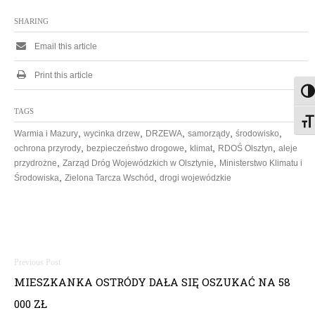
SHARING
Email this article
Print this article
Togg
TAGS
Togg
,
,
,
,
,
Warmia i Mazury
wycinka drzew
DRZEWA
samorządy
środowisko
,
,
,
,
ochrona przyrody
bezpieczeństwo drogowe
klimat
RDOŚ Olsztyn
aleje
,
,
przydrożne
Zarząd Dróg Wojewódzkich w Olsztynie
Ministerstwo Klimatu i
,
,
Środowiska
Zielona Tarcza Wschód
drogi wojewódzkie
N
MIESZKANKA OSTRÓDY DAŁA SIĘ OSZUKAĆ NA 58
a
000 ZŁ