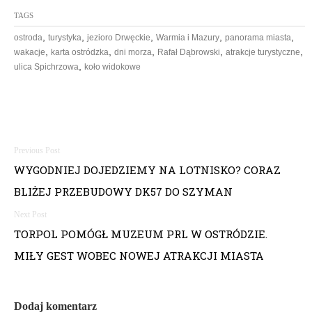
TAGS
,
,
,
,
,
ostroda
turystyka
jezioro Drwęckie
Warmia i Mazury
panorama miasta
,
,
,
,
,
wakacje
karta ostródzka
dni morza
Rafał Dąbrowski
atrakcje turystyczne
,
ulica Spichrzowa
koło widokowe
N
WYGODNIEJ DOJEDZIEMY NA LOTNISKO? CORAZ
a
BLIŻEJ PRZEBUDOWY DK57 DO SZYMAN
w
i
TORPOL POMÓGŁ MUZEUM PRL W OSTRÓDZIE.
MIŁY GEST WOBEC NOWEJ ATRAKCJI MIASTA
g
a
Dodaj komentarz