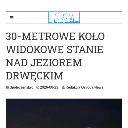
30-METROWE KOŁO
WIDOKOWE STANIE
NAD JEZIOREM
DRWĘCKIM
2
Społeczeństwo
2026-06-23
Redakcja Ostroda News
0
2
6
-
0
6
-