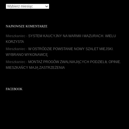
A
r
c
h
NAJNOWSZE KOMENTARZE
i
w
Mieszkaniec
-
SYSTEM KAUCYJNY NA WARMII I MAZURACH. WIELU
u
KORZYSTA
m
Mieszkaniec
-
W OSTRÓDZIE POWSTANIE NOWY SZALET MIEJSKI.
WYBRANO WYKONAWCĘ
Mieszkaniec
-
MONTAŻ PROGÓW ZWALNIAJĄCYCH PODZIELIŁ OPINIE.
MIESZKAŃCY MAJĄ ZASTRZEŻENIA
FACEBOOK