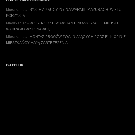
i
w
Mieszkaniec
-
SYSTEM KAUCYJNY NA WARMII I MAZURACH. WIELU
u
KORZYSTA
m
Mieszkaniec
-
W OSTRÓDZIE POWSTANIE NOWY SZALET MIEJSKI.
WYBRANO WYKONAWCĘ
Mieszkaniec
-
MONTAŻ PROGÓW ZWALNIAJĄCYCH PODZIELIŁ OPINIE.
MIESZKAŃCY MAJĄ ZASTRZEŻENIA
FACEBOOK