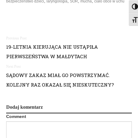
,
,
,
,
bezpieczeństwo dzieci
laryngologia
SOR
mucha
ciało obce w uchu
Togg
Togg
N
19-LETNIA KIERUJĄCA NIE USTĄPIŁA
a
PIERWSZEŃSTWA W MAŁDYTACH
w
i
SĄDOWY ZAKAZ MIAŁ GO POWSTRZYMAĆ.
KOLEJNY RAZ OKAZAŁ SIĘ NIESKUTECZNY?
g
a
Dodaj komentarz
c
Comment
j
a