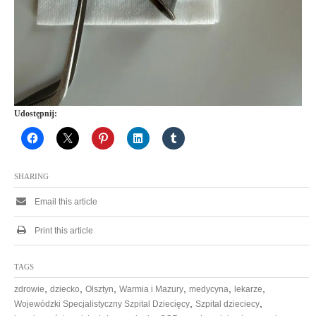
Udostępnij:
SHARING
Email this article
Print this article
TAGS
,
,
,
,
,
,
zdrowie
dziecko
Olsztyn
Warmia i Mazury
medycyna
lekarze
,
,
Wojewódzki Specjalistyczny Szpital Dziecięcy
Szpital dzieciecy