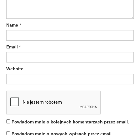
w
p
Name
*
i
s
Email
*
u
Website
Powiadom mnie o kolejnych komentarzach przez email.
Powiadom mnie o nowych wpisach przez email.