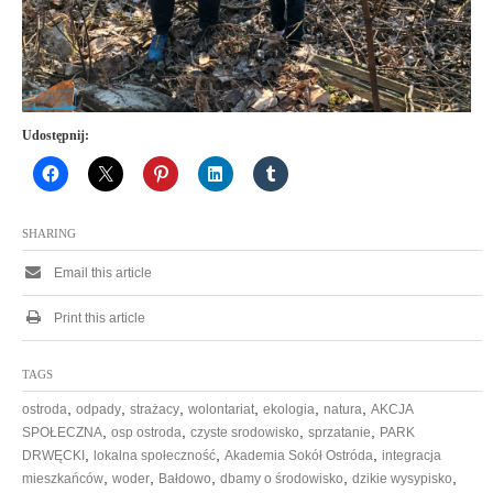
Udostępnij:
SHARING
Email this article
Print this article
TAGS
,
,
,
,
,
,
ostroda
odpady
strażacy
wolontariat
ekologia
natura
AKCJA
,
,
,
,
SPOŁECZNA
osp ostroda
czyste srodowisko
sprzatanie
PARK
,
,
,
DRWĘCKI
lokalna społeczność
Akademia Sokół Ostróda
integracja
,
,
,
,
,
mieszkańców
woder
Bałdowo
dbamy o środowisko
dzikie wysypisko