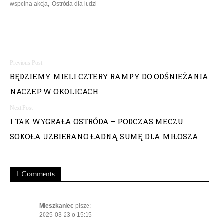
,
wspólna akcja
Ostróda dla ludzi
N
BĘDZIEMY MIELI CZTERY RAMPY DO ODŚNIEŻANIA
a
NACZEP W OKOLICACH
w
i
I TAK WYGRAŁA OSTRÓDA – PODCZAS MECZU
SOKOŁA UZBIERANO ŁADNĄ SUMĘ DLA MIŁOSZA
g
a
1 Comments
c
j
Mieszkaniec
pisze:
2025-03-23 o 15:15