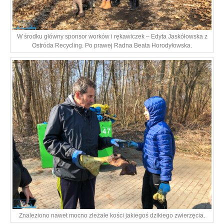
W środku główny sponsor worków i rękawiczek – Edyta Jaskółowska z
Ostróda Recycling. Po prawej Radna Beata Horodyłowska.
Znaleziono nawet mocno zleżałe kości jakiegoś dzikiego zwierzęcia.