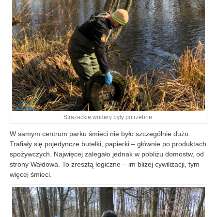
Strażackie wodery były potrzebne.
W samym centrum parku śmieci nie było szczególnie dużo.
Trafiały się pojedyncze butelki, papierki – głównie po produktach
spożywczych. Najwięcej zalegało jednak w pobliżu domostw, od
strony Wałdowa. To zresztą logiczne – im bliżej cywilizacji, tym
więcej śmieci.