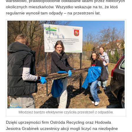
warstwowo, prawdopodobnie odkładane latami przez niektórych
okolicznych mieszkańców. Wszystko wskazuje na to, że ktoś
regularnie wynosił tam odpady – na przestrzeni lat.
Młodzież bardzo efektywnie czyściła przestrzeń z odpadów.
Dzięki uprzejmości firm Ostróda Recycling oraz Hodowla
Jesiotra Grabinek uczestnicy akcji mogli liczyć na niezbędne