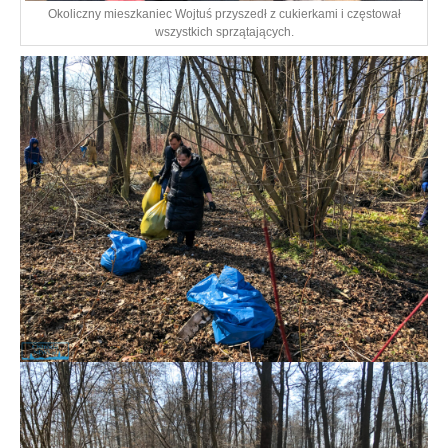
Okoliczny mieszkaniec Wojtuś przyszedł z cukierkami i częstował
wszystkich sprzątających.