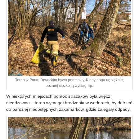
Teren w Parku Drwęckim bywa podmokły. Kiedy noga ugrzęźnie,
później ciężko ją wyciągnąć.
W niektórych miejscach pomoc strażaków była wręcz
nieodzowna – teren wymagał brodzenia w woderach, by dotrzeć
do bardziej niedostępnych zakamarków, gdzie zalegały odpady.