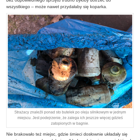
bez odpowiedniego sprzętu trudno byłoby dotrzeć do
wszystkiego – może nawet przydałaby się koparka.
Strażacy znaleźli ponad sto butelek po oleju silnikowym w jednym
miejscu. Jest podejrzenie, że zalega ich jeszcze więcej gdzieś
zatopionych w bagnie.
Nie brakowało też miejsc, gdzie śmieci dosłownie układały się