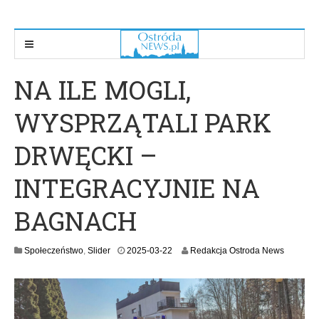
NA ILE MOGLI,
WYSPRZĄTALI PARK
DRWĘCKI –
INTEGRACYJNIE NA
BAGNACH
2
Społeczeństwo
,
Slider
2025-03-22
Redakcja Ostroda News
0
2
5
-
0