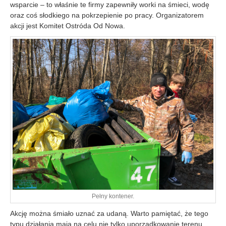
wsparcie – to właśnie te firmy zapewniły worki na śmieci, wodę
oraz coś słodkiego na pokrzepienie po pracy. Organizatorem
akcji jest Komitet Ostróda Od Nowa.
Pełny kontener.
Akcję można śmiało uznać za udaną. Warto pamiętać, że tego
typu działania mają na celu nie tylko uporządkowanie terenu.