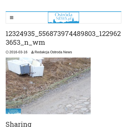
12324935_556873974489803_122962
3653_n_wm
2016-03-16
Redakcja Ostroda News
Sharing