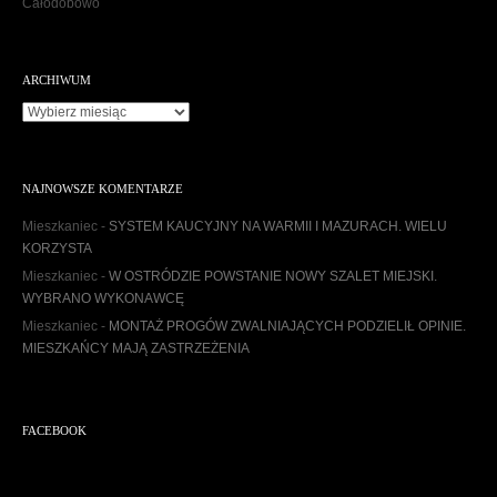
Całodobowo
ARCHIWUM
Archiwum
NAJNOWSZE KOMENTARZE
Mieszkaniec
-
SYSTEM KAUCYJNY NA WARMII I MAZURACH. WIELU
KORZYSTA
Mieszkaniec
-
W OSTRÓDZIE POWSTANIE NOWY SZALET MIEJSKI.
WYBRANO WYKONAWCĘ
Mieszkaniec
-
MONTAŻ PROGÓW ZWALNIAJĄCYCH PODZIELIŁ OPINIE.
MIESZKAŃCY MAJĄ ZASTRZEŻENIA
FACEBOOK