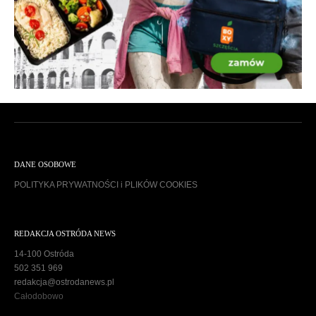
DANE OSOBOWE
POLITYKA PRYWATNOŚCI i PLIKÓW COOKIES
REDAKCJA OSTRÓDA NEWS
14-100 Ostróda
502 351 969
redakcja@ostrodanews.pl
Całodobowo