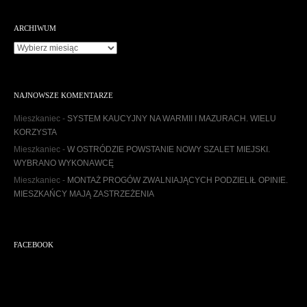
ARCHIWUM
Archiwum
NAJNOWSZE KOMENTARZE
Mieszkaniec
-
SYSTEM KAUCYJNY NA WARMII I MAZURACH. WIELU
KORZYSTA
Mieszkaniec
-
W OSTRÓDZIE POWSTANIE NOWY SZALET MIEJSKI.
WYBRANO WYKONAWCĘ
Mieszkaniec
-
MONTAŻ PROGÓW ZWALNIAJĄCYCH PODZIELIŁ OPINIE.
MIESZKAŃCY MAJĄ ZASTRZEŻENIA
FACEBOOK