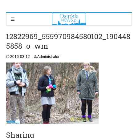
12822969_555970984580102_190448
5858_o_wm
2016-03-12
Administrator
Sharing