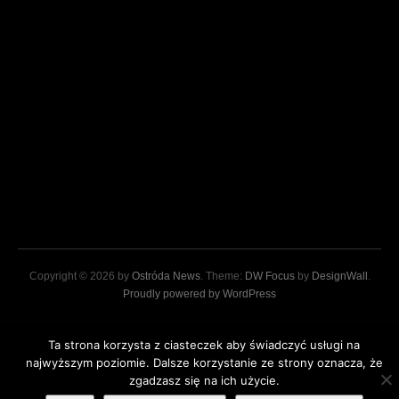
Copyright © 2026 by
Ostróda News
. Theme:
DW Focus
by
DesignWall
.
Proudly powered by WordPress
Ta strona korzysta z ciasteczek aby świadczyć usługi na
najwyższym poziomie. Dalsze korzystanie ze strony oznacza, że
zgadzasz się na ich użycie.