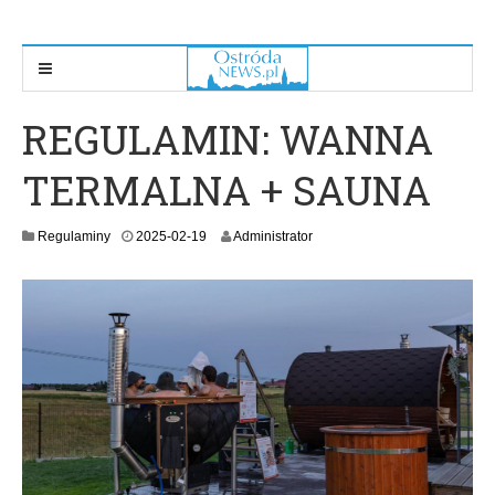
REGULAMIN: WANNA
TERMALNA + SAUNA
2
Regulaminy
2025-02-19
Administrator
0
2
5
-
0
2
-
1
9