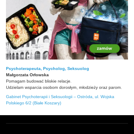
Psychoterapeuta, Psycholog, Seksuolog
Małgorzata Orłowska
Pomagam budować bliskie relacje.
Udzielam wsparcia osobom dorosłym, młodzieży oraz parom.
Gabinet Psychoterapii i Seksuologii – Ostróda, ul. Wojska
Polskiego 6/2 (Białe Koszary)