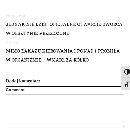
N
JEDNAK NIE DZIŚ… OFICJALNE OTWARCIE DWORCA
a
W OLSZTYNIE PRZEŁOŻONE
w
i
MIMO ZAKAZU KIEROWANIA I PONAD 1 PROMILA
W ORGANIŹMIE – WSIADŁ ZA KÓŁKO
g
a
Togg
Dodaj komentarz
c
Togg
Comment
j
a
w