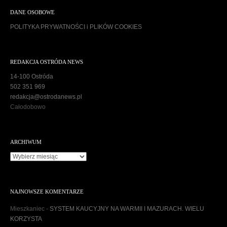
DANE OSOBOWE
POLITYKA PRYWATNOŚCI i PLIKÓW COOKIES
REDAKCJA OSTRÓDA NEWS
14-100 Ostróda
502 351 969
redakcja@ostrodanews.pl
Całodobowo
ARCHIWUM
A
r
c
h
NAJNOWSZE KOMENTARZE
i
w
Mieszkaniec
-
SYSTEM KAUCYJNY NA WARMII I MAZURACH. WIELU
u
KORZYSTA
m