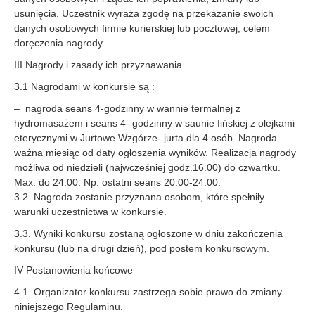
usunięcia. Uczestnik wyraża zgodę na przekazanie swoich
danych osobowych firmie kurierskiej lub pocztowej, celem
doręczenia nagrody.
III Nagrody i zasady ich przyznawania
3.1 Nagrodami w konkursie są :
– nagroda seans 4-godzinny w wannie termalnej z
hydromasażem i seans 4- godzinny w saunie fińskiej z olejkami
eterycznymi w Jurtowe Wzgórze- jurta dla 4 osób. Nagroda
ważna miesiąc od daty ogłoszenia wyników. Realizacja nagrody
możliwa od niedzieli (najwcześniej godz.16.00) do czwartku.
Max. do 24.00. Np. ostatni seans 20.00-24.00.
3.2. Nagroda zostanie przyznana osobom, które spełniły
warunki uczestnictwa w konkursie.
3.3. Wyniki konkursu zostaną ogłoszone w dniu zakończenia
konkursu (lub na drugi dzień), pod postem konkursowym.
IV Postanowienia końcowe
4.1. Organizator konkursu zastrzega sobie prawo do zmiany
niniejszego Regulaminu.