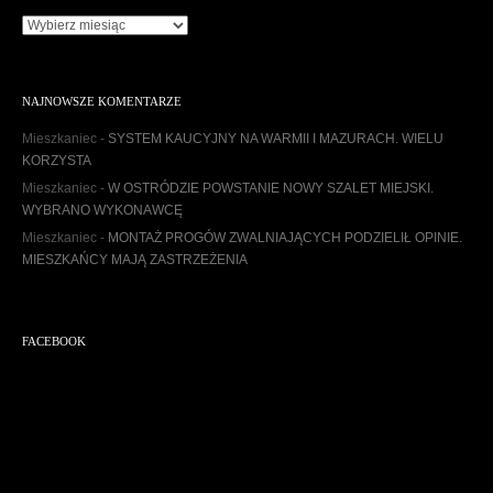
A
r
c
h
NAJNOWSZE KOMENTARZE
i
w
Mieszkaniec
-
SYSTEM KAUCYJNY NA WARMII I MAZURACH. WIELU
u
KORZYSTA
m
Mieszkaniec
-
W OSTRÓDZIE POWSTANIE NOWY SZALET MIEJSKI.
WYBRANO WYKONAWCĘ
Mieszkaniec
-
MONTAŻ PROGÓW ZWALNIAJĄCYCH PODZIELIŁ OPINIE.
MIESZKAŃCY MAJĄ ZASTRZEŻENIA
FACEBOOK