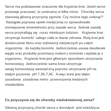
Serce ma podstawowe znaczenie dla krążenia krwi. Jeżeli serce
przestaje pracować, to umieramy w kilka minut. Choroby serca
stanowią główną przyczynę zgonów. Czy można tego uniknąć?
Nastąpiła poprawa opieki medycznej co spowodowało
zmniejszenie śmiertelności przy zawale serca. Jednak zawały
serca przytrafiają się coraz młodszym ludziom. Krążenie krwi
utrzymuje komórki całego ciała w stanie zdrowia. Rolą krwi jest
dostarczanie tlenu oraz substancji odżywczych po całym
organizmie, do każdej komórki. Jednocześnie usuwa dwutlenek
węgla oraz produkty przemiany materii z komórek i wydala je z
organizmu. Krążenie krwi jest głównym sposobem utrzymania
homeostazy. Jednocześnie sama krew utrzymuje
swoją homeostazę wewnętrzną poprzez utrzymanie pH na
stałym poziomie pH 7,36-7,45. A więc krew jest słabo
zasadowa zasadowa mimo przenoszenia kwaśnych
metabolitów.
Co przyczynia się do choroby niedokrwiennej serca?
Główną przyczyną chorób serca u dorosłych jest miażdżyca.