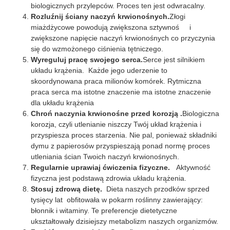
biologicznych przylepców. Proces ten jest odwracalny.
Rozluźnij ściany naczyń krwionośnych.
Złogi
miażdżycowe powodują zwiększona sztywnoś i
zwiększone napięcie naczyń krwionośnych co przyczynia
się do wzmożonego ciśnienia tętniczego.
Wyreguluj pracę swojego serca.
Serce jest silnikiem
układu krążenia. Każde jego uderzenie to
skoordynowana praca milionów komórek. Rytmiczna
praca serca ma istotne znaczenie ma istotne znaczenie
dla układu krążenia
Chroń naczynia krwionośne przed korozją .
Biologiczna
korozja, czyli utlenianie niszczy Twój układ krążenia i
przyspiesza proces starzenia. Nie pal, ponieważ składniki
dymu z papierosów przyspieszają ponad normę proces
utleniania ścian Twoich naczyń krwionośnych.
Regularnie uprawiaj ćwiczenia fizyczne.
Aktywność
fizyczna jest podstawą zdrowia układu krążenia.
Stosuj zdrową dietę.
Dieta naszych przodków sprzed
tysięcy lat obfitowała w pokarm roślinny zawierający:
błonnik i witaminy. Te preferencje dietetyczne
ukształtowały dzisiejszy metabolizm naszych organizmów.