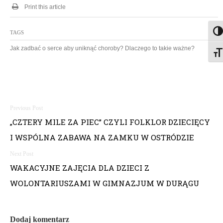
Print this article
Togg
TAGS
Jak zadbać o serce aby uniknąć choroby? Dlaczego to takie ważne?
Togg
N
„CZTERY MILE ZA PIEC” CZYLI FOLKLOR DZIECIĘCY
a
I WSPÓLNA ZABAWA NA ZAMKU W OSTRÓDZIE
w
i
WAKACYJNE ZAJĘCIA DLA DZIECI Z
WOLONTARIUSZAMI W GIMNAZJUM W DURĄGU
g
a
Dodaj komentarz