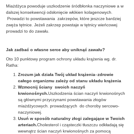
Miażdżyca powoduje uszkodzenie śródbłonka naczyniowe a w
dalszej konsekwencji odsłonięcie włókien kolagenowych.
Prowadzi to powstawania zakrzepów, które jeszcze bardziej
zwęża tętnice. Jeżeli zakrzep powstaje w tętnicy wieńcowej
prowadzi to do zawału.
Jak zadbać o własne serce aby uniknąć zawału?
Oto 10 punktowy program ochrony układu krążenia wg. dr.
Ratha:
Zrozum jak działa Twój układ krążenia
–
zdrowie
całego organizmu zależy od stanu układu krążenia
Wzmocnij ściany swoich naczyń
krwionośnych.
Uszkodzenia ścian naczyń krwionośnych
są głównymi przyczynami powstawania złogów
miażdżycowych. prowadzących do choroby sercowo-
naczyniowej.
Usuń w sposób naturalny złogi zalegające w Twoich
arteriach.
Cholesterol i cząsteczki tłuszczu odkładają się
wewnątrz ścian naczyń krwionośnych za pomocą