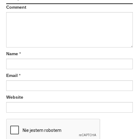
c
Comment
j
a
w
p
Name
*
i
s
Email
*
u
Website