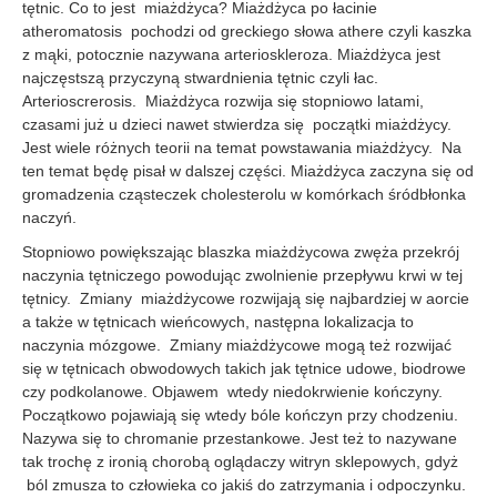
tętnic. Co to jest miażdżyca? Miażdżyca po łacinie
atheromatosis pochodzi od greckiego słowa athere czyli kaszka
z mąki, potocznie nazywana arterioskleroza. Miażdżyca jest
najczęstszą przyczyną stwardnienia tętnic czyli łac.
Arterioscrerosis. Miażdżyca rozwija się stopniowo latami,
czasami już u dzieci nawet stwierdza się początki miażdżycy.
Jest wiele różnych teorii na temat powstawania miażdżycy. Na
ten temat będę pisał w dalszej części. Miażdżyca zaczyna się od
gromadzenia cząsteczek cholesterolu w komórkach śródbłonka
naczyń.
Stopniowo powiększając blaszka miażdżycowa zwęża przekrój
naczynia tętniczego powodując zwolnienie przepływu krwi w tej
tętnicy. Zmiany miażdżycowe rozwijają się najbardziej w aorcie
a także w tętnicach wieńcowych, następna lokalizacja to
naczynia mózgowe. Zmiany miażdżycowe mogą też rozwijać
się w tętnicach obwodowych takich jak tętnice udowe, biodrowe
czy podkolanowe. Objawem wtedy niedokrwienie kończyny.
Początkowo pojawiają się wtedy bóle kończyn przy chodzeniu.
Nazywa się to chromanie przestankowe. Jest też to nazywane
tak trochę z ironią chorobą oglądaczy witryn sklepowych, gdyż
ból zmusza to człowieka co jakiś do zatrzymania i odpoczynku.