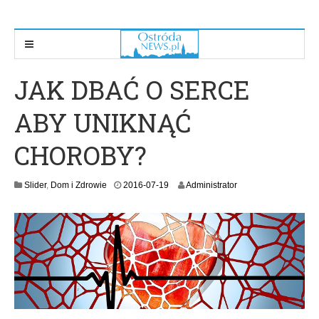
JAK DBAĆ O SERCE
ABY UNIKNĄĆ
CHOROBY?
2
Slider
,
Dom i Zdrowie
2016-07-19
Administrator
0
1
6
-
1
2
-
2
8