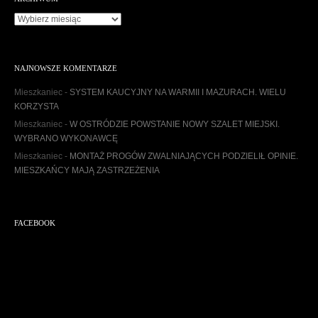
A
r
c
h
NAJNOWSZE KOMENTARZE
i
w
Mieszkaniec
-
SYSTEM KAUCYJNY NA WARMII I MAZURACH. WIELU
u
KORZYSTA
m
Mieszkaniec
-
W OSTRÓDZIE POWSTANIE NOWY SZALET MIEJSKI.
WYBRANO WYKONAWCĘ
Mieszkaniec
-
MONTAŻ PROGÓW ZWALNIAJĄCYCH PODZIELIŁ OPINIE.
MIESZKAŃCY MAJĄ ZASTRZEŻENIA
FACEBOOK