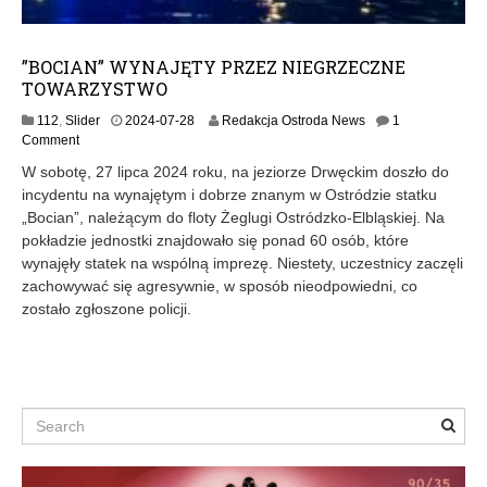
”BOCIAN” WYNAJĘTY PRZEZ NIEGRZECZNE
TOWARZYSTWO
2
112
,
Slider
2024-07-28
Redakcja Ostroda News
1
0
Comment
2
W sobotę, 27 lipca 2024 roku, na jeziorze Drwęckim doszło do
4
incydentu na wynajętym i dobrze znanym w Ostródzie statku
-
„Bocian”, należącym do floty Żeglugi Ostródzko-Elbląskiej. Na
0
7
pokładzie jednostki znajdowało się ponad 60 osób, które
-
wynajęły statek na wspólną imprezę. Niestety, uczestnicy zaczęli
2
zachowywać się agresywnie, w sposób nieodpowiedni, co
8
zostało zgłoszone policji.
Search