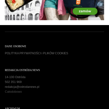
DANE OSOBOWE
POLITYKA PRYWATNOŚCI i PLIKÓW COOKIES
REDAKCJA OSTRÓDA NEWS
14-100 Ostróda
502 351 969
redakcja@ostrodanews.pl
Całodobowo
ARCHIWUM