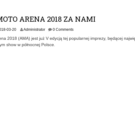
3
-
2
MOTO ARENA 2018 ZA NAMI
1
018-03-20
Administrator
0 Comments
na 2018 (AMA) jest już V edycją tej popularnej imprezy, będącej najw
ym show w północnej Polsce.