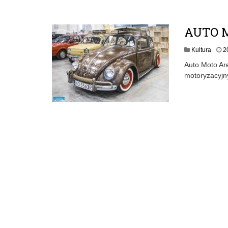
AUTO 
Kultura
2
Auto Moto Are
motoryzacyjn