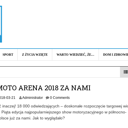
SPORT
Z ŻYCIA WZIĘTE
WARTO WIEDZIEĆ, ŻE…
DOM I ZDROWI
MOTO ARENA 2018 ZA NAMI
2
018-03-21
Administrator
0 Comments
0
ć inaczej! 18 000 odwiedzających – doskonałe rozpoczęcie targowej wi
1
 Piąta edycja najpopularniejszego show motoryzacyjnego w północno-
8
lsce już za nami. Jak to wyglądało?
-
0