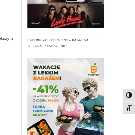
iększym
CATERING DIETETYCZNY – RABAT NA
PIERWSZE ZAMÓWIENIE
Toggl
Toggl