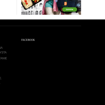
FACEBOOK
NA
YSTA
TANIE
E.
A