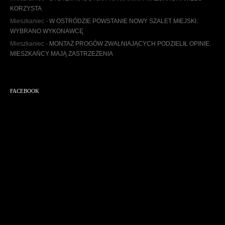
u
KORZYSTA
m
Mieszkaniec
-
W OSTRÓDZIE POWSTANIE NOWY SZALET MIEJSKI.
WYBRANO WYKONAWCĘ
Mieszkaniec
-
MONTAŻ PROGÓW ZWALNIAJĄCYCH PODZIELIŁ OPINIE.
MIESZKAŃCY MAJĄ ZASTRZEŻENIA
FACEBOOK