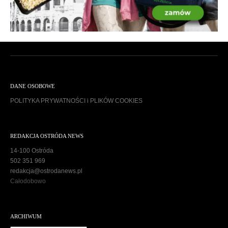
DANE OSOBOWE
POLITYKA PRYWATNOŚCI i PLIKÓW COOKIES
REDAKCJA OSTRÓDA NEWS
14-100 Ostróda
502 351 969
redakcja@ostrodanews.pl
Całodobowo
ARCHIWUM