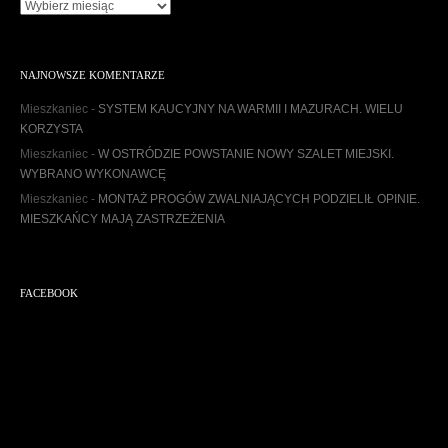
A
r
c
h
NAJNOWSZE KOMENTARZE
i
w
Mieszkaniec
-
SYSTEM KAUCYJNY NA WARMII I MAZURACH. WIELU
u
KORZYSTA
m
Mieszkaniec
-
W OSTRÓDZIE POWSTANIE NOWY SZALET MIEJSKI.
WYBRANO WYKONAWCĘ
Mieszkaniec
-
MONTAŻ PROGÓW ZWALNIAJĄCYCH PODZIELIŁ OPINIE.
MIESZKAŃCY MAJĄ ZASTRZEŻENIA
FACEBOOK