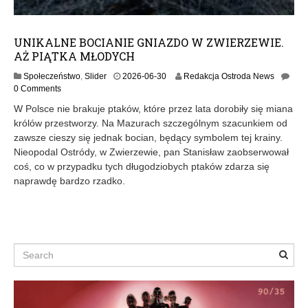
UNIKALNE BOCIANIE GNIAZDO W ZWIERZEWIE.
AŻ PIĄTKA MŁODYCH
2
Społeczeństwo
,
Slider
2026-06-30
Redakcja Ostroda News
0
0 Comments
2
W Polsce nie brakuje ptaków, które przez lata dorobiły się miana
6
królów przestworzy. Na Mazurach szczególnym szacunkiem od
-
zawsze cieszy się jednak bocian, będący symbolem tej krainy.
0
6
Nieopodal Ostródy, w Zwierzewie, pan Stanisław zaobserwował
-
coś, co w przypadku tych długodziobych ptaków zdarza się
3
naprawdę bardzo rzadko.
0
Search