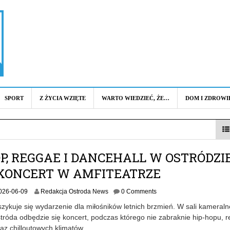
SPORT
Z ŻYCIA WZIĘTE
WARTO WIEDZIEĆ, ŻE…
DOM I ZDROWI
P, REGGAE I DANCEHALL W OSTRÓDZIE
 KONCERT W AMFITEATRZE
026-06-09
Redakcja Ostroda News
0 Comments
zykuje się wydarzenie dla miłośników letnich brzmień. W sali kameraln
tróda odbędzie się koncert, podczas którego nie zabraknie hip-hopu, 
az chilloutowych klimatów.