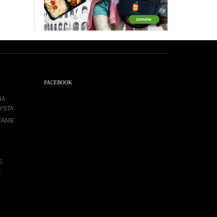
FACEBOOK
NA
YSTA
TANIE
E.
A