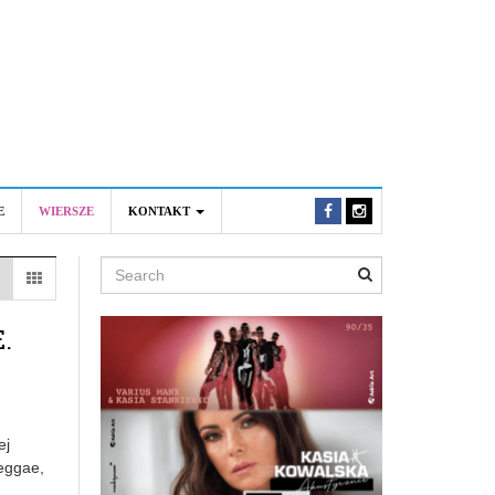
E
WIERSZE
KONTAKT
Search
.
ej
reggae,