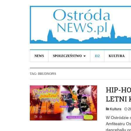
NEWS
SPOŁECZEŃSTWO
112
KULTURA
TAG:
BRUDNOPIS
HIP-HO
LETNI
Kultura
2
W Ostródzie s
Amfiteatru Os
dancehallu or