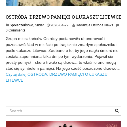
OSTRÓDA: DRZEWO PAMIĘCI O ŁUKASZU LITEWCE
2
Społeczeństwo
,
Slider
2026-04-29
Redakcja Ostroda News
0
0 Comments
2
Grupa mieszkańców Ostródy postanowiła uhonorować i
6
pozostawić ślad w mieście po tragicznie zmarłym społeczniku i
-
pośle Łukaszu Litewce. Zadbano o to, by jego nagła śmierć nie
0
4
została zapomniana kilka dni po tym wydarzeniu. Pojawił się
-
prosty pomysł – skoro trwałe są drzewa, to właśnie one mogą
2
stać się symbolem pamięci. Na jego cześć posadzono drzewo…
9
Czytaj dalej
OSTRÓDA: DRZEWO PAMIĘCI O ŁUKASZU
LITEWCE
Search