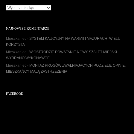
A
r
c
h
NAJNOWSZE KOMENTARZE
i
w
Mieszkaniec
-
SYSTEM KAUCYJNY NA WARMII I MAZURACH. WIELU
u
KORZYSTA
m
Mieszkaniec
-
W OSTRÓDZIE POWSTANIE NOWY SZALET MIEJSKI.
WYBRANO WYKONAWCĘ
Mieszkaniec
-
MONTAŻ PROGÓW ZWALNIAJĄCYCH PODZIELIŁ OPINIE.
MIESZKAŃCY MAJĄ ZASTRZEŻENIA
FACEBOOK