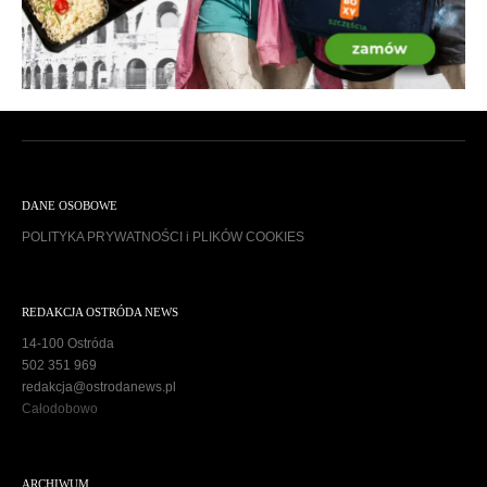
DANE OSOBOWE
POLITYKA PRYWATNOŚCI i PLIKÓW COOKIES
REDAKCJA OSTRÓDA NEWS
14-100 Ostróda
502 351 969
redakcja@ostrodanews.pl
Całodobowo
ARCHIWUM