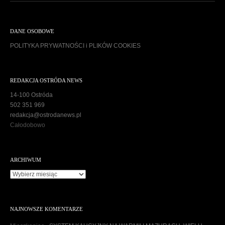
DANE OSOBOWE
POLITYKA PRYWATNOŚCI i PLIKÓW COOKIES
REDAKCJA OSTRÓDA NEWS
14-100 Ostróda
502 351 969
redakcja@ostrodanews.pl
Całodobowo
ARCHIWUM
A
r
c
h
NAJNOWSZE KOMENTARZE
i
w