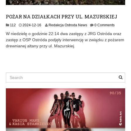
POŻAR NA DZIAŁKACH PRZY UL. MAZURSKIEJ
2
112
2024-12-16
Redakcja Ostroda News
0 Comments
0
W niedzielę o godzinie 22:14 dwa zastępy z JRG Ostróda oraz
2
zastęp z OSP Ostróda podjęły interwencję w związku z pożarem
4
drewnianej altany przy ul. Mazurskiej.
-
1
2
-
1
6
Search