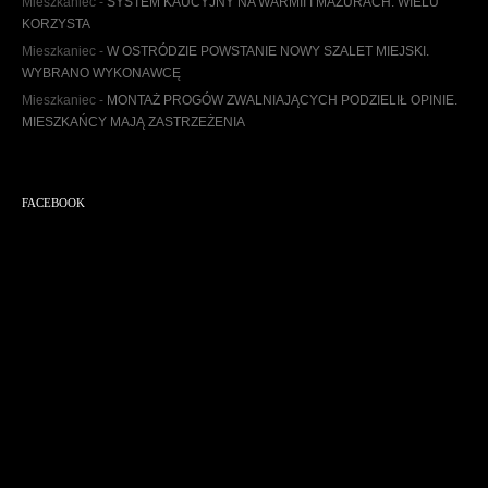
Mieszkaniec
-
SYSTEM KAUCYJNY NA WARMII I MAZURACH. WIELU
u
KORZYSTA
m
Mieszkaniec
-
W OSTRÓDZIE POWSTANIE NOWY SZALET MIEJSKI.
WYBRANO WYKONAWCĘ
Mieszkaniec
-
MONTAŻ PROGÓW ZWALNIAJĄCYCH PODZIELIŁ OPINIE.
MIESZKAŃCY MAJĄ ZASTRZEŻENIA
FACEBOOK