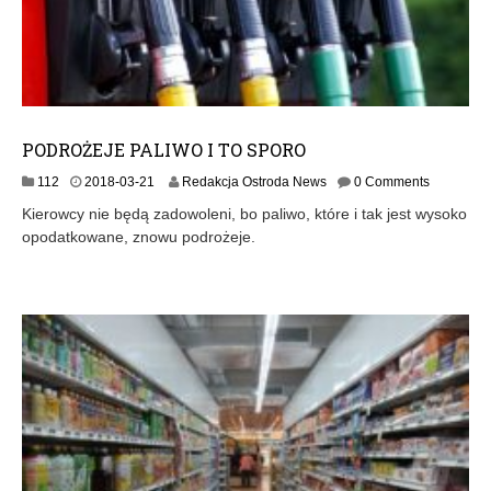
PODROŻEJE PALIWO I TO SPORO
2
112
2018-03-21
Redakcja Ostroda News
0 Comments
0
Kierowcy nie będą zadowoleni, bo paliwo, które i tak jest wysoko
1
opodatkowane, znowu podrożeje.
8
-
0
3
-
2
2