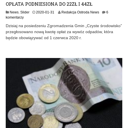
OPŁATA PODNIESIONA DO 22ZŁ I 44ZŁ
2
News
,
Slider
2020-01-31
Redakcja Ostroda News
6
0
komentarzy
2
Dzisiaj na posiedzeniu Zgromadzenia Gmin „Czyste środowisko”
0
przegłosowano nową kwotę opłat za wywóz odpadów, która
-
będzie obowiązywać od 1 czerwca 2020 r.
0
2
-
0
1