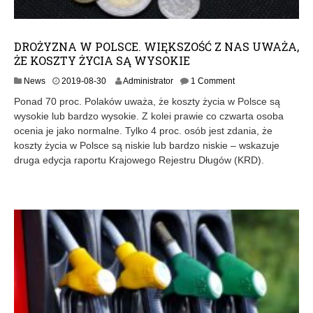
DROŻYZNA W POLSCE. WIĘKSZOŚĆ Z NAS UWAŻA,
ŻE KOSZTY ŻYCIA SĄ WYSOKIE
2
News
2019-08-30
Administrator
1 Comment
0
Ponad 70 proc. Polaków uważa, że koszty życia w Polsce są
1
wysokie lub bardzo wysokie. Z kolei prawie co czwarta osoba
9
ocenia je jako normalne. Tylko 4 proc. osób jest zdania, że
-
0
koszty życia w Polsce są niskie lub bardzo niskie – wskazuje
8
druga edycja raportu Krajowego Rejestru Długów (KRD).
-
3
0