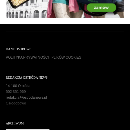
DANE OSOBOWE
POLITYKA PRYWATNOŚCI i PLIKÓW COOKIES
REDAKCJA OSTRÓDA NEWS
14-100 Ostróda
502 351 969
redakcja@ostrodanews.pl
Całodobowo
ARCHIWUM