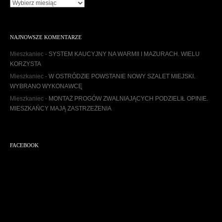
A
r
c
h
NAJNOWSZE KOMENTARZE
i
w
Mieszkaniec
-
SYSTEM KAUCYJNY NA WARMII I MAZURACH. WIELU
u
KORZYSTA
m
Mieszkaniec
-
W OSTRÓDZIE POWSTANIE NOWY SZALET MIEJSKI.
WYBRANO WYKONAWCĘ
Mieszkaniec
-
MONTAŻ PROGÓW ZWALNIAJĄCYCH PODZIELIŁ OPINIE.
MIESZKAŃCY MAJĄ ZASTRZEŻENIA
FACEBOOK