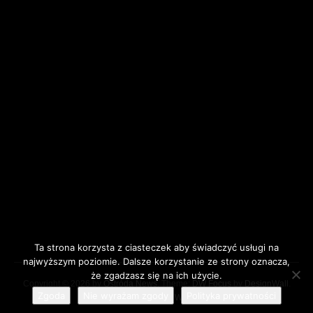
Ta strona korzysta z ciasteczek aby świadczyć usługi na
najwyższym poziomie. Dalsze korzystanie ze strony oznacza,
że zgadzasz się na ich użycie.
Copyright © 2026 by
Ostróda News
. Theme:
DW Focus
by
DesignWall
.
Zgoda
Nie wyrażam zgody
Polityka prywatności
Proudly powered by WordPress