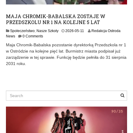
MAJA CHROMIK-BABALSKA ZOSTAJE W
PRZEDSZKOLU NR 1 NA KOLEJNE 5 LAT
2
Społeczeństwo
,
Nasze Szkoły
2026-05-11
Redakcja Ostroda
0
News
0 Comments
2
Maja Chromik-Babalska pozostanie dyrektorką Przedszkola nr 1
6
w Ostródzie na kolejne pięć lat. Burmistrz miasta podpisał już
-
zarządzenie w tej sprawie. Funkcję będzie pełniła do 31 sierpnia
0
5
2031 roku.
-
1
1
Search