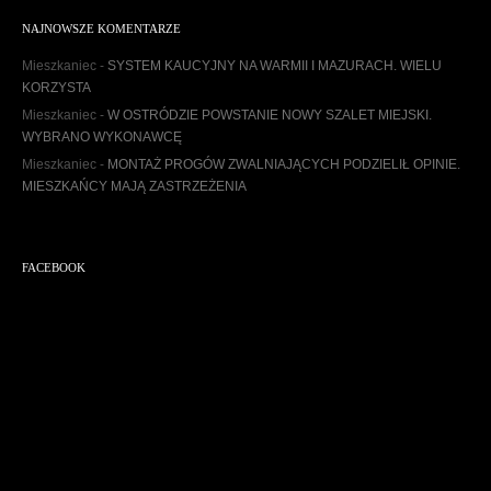
h
NAJNOWSZE KOMENTARZE
i
w
Mieszkaniec
-
SYSTEM KAUCYJNY NA WARMII I MAZURACH. WIELU
u
KORZYSTA
m
Mieszkaniec
-
W OSTRÓDZIE POWSTANIE NOWY SZALET MIEJSKI.
WYBRANO WYKONAWCĘ
Mieszkaniec
-
MONTAŻ PROGÓW ZWALNIAJĄCYCH PODZIELIŁ OPINIE.
MIESZKAŃCY MAJĄ ZASTRZEŻENIA
FACEBOOK