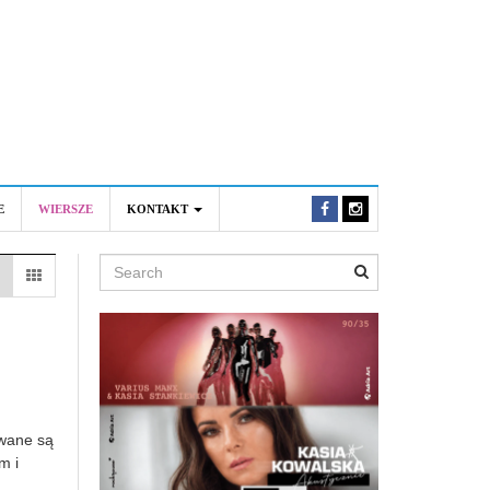
E
WIERSZE
KONTAKT
Search
wane są
m i