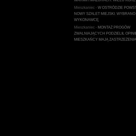
WARMII I MAZURACH. WIELU KORZ
Mieszkaniec
-
W OSTRÓDZIE POWS
NOWY SZALET MIEJSKI. WYBRANO
WYKONAWCĘ
Mieszkaniec
-
MONTAŻ PROGÓW
ZWALNIAJĄCYCH PODZIELIŁ OPINI
MIESZKAŃCY MAJĄ ZASTRZEŻENI