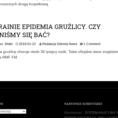
noszonych drogą kropelkową.
0
-
0
3
-
AINIE EPIDEMIA GRUŹLICY. CZY
0
NIŚMY SIĘ BAĆ?
9
wo
,
Slider
2018-01-22
Redakcja Ostroda News
1 Comment
a gruźlicę choruje około 35 tysięcy osób. Takie oficjalne dane znajdzi
ia RMF FM.
UM
NAJNOWSZE KOMENTARZE
Mieszkaniec
-
SYSTEM KAUCYJNY 