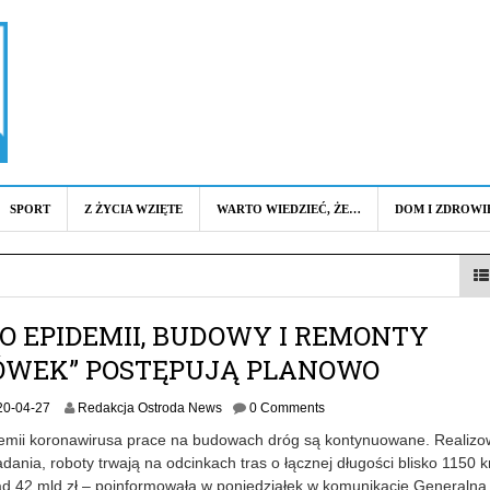
SPORT
Z ŻYCIA WZIĘTE
WARTO WIEDZIEĆ, ŻE…
DOM I ZDROWI
O EPIDEMII, BUDOWY I REMONTY
ÓWEK” POSTĘPUJĄ PLANOWO
2
20-04-27
Redakcja Ostroda News
0 Comments
0
mii koronawirusa prace na budowach dróg są kontynuowane. Realizo
2
dania, roboty trwają na odcinkach tras o łącznej długości blisko 1150 k
0
ad 42 mld zł – poinformowała w poniedziałek w komunikacie Generalna
-