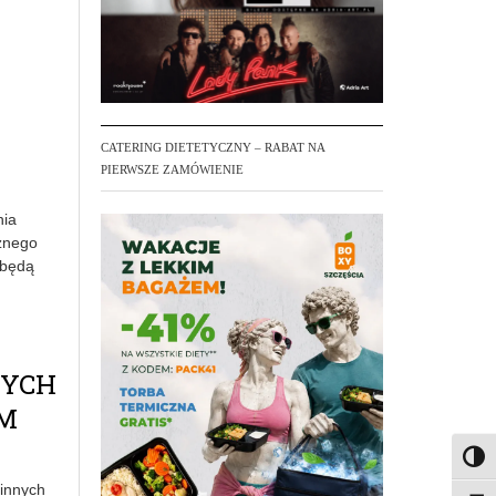
CATERING DIETETYCZNY – RABAT NA
PIERWSZE ZAMÓWIENIE
nia
cznego
 będą
NYCH
EM
Toggl
 innych