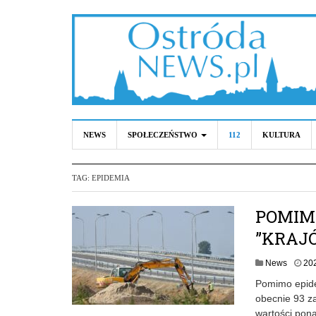
NEWS
SPOŁECZEŃSTWO
112
KULTURA
TAG:
EPIDEMIA
POMIM
”KRAJ
News
20
Pomimo epide
obecnie 93 za
wartości pon