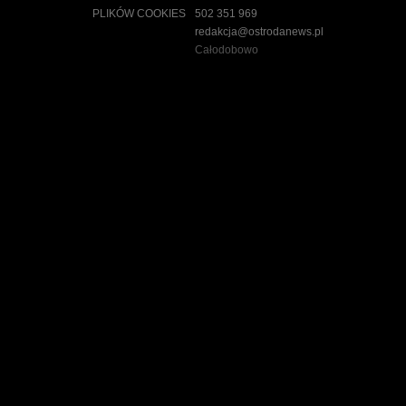
c
PLIKÓW COOKIES
502 351 969
h
redakcja@ostrodanews.pl
i
Całodobowo
w
u
m