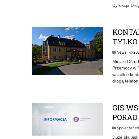
Dyrekcja Dróg
KONTA
TYLKO 
News
20
Miejski Ośrod
Przemocy w R
wszelkie kon
drogą telefon
GIS W
PORAD
Społeczeńst
Duże skupiska