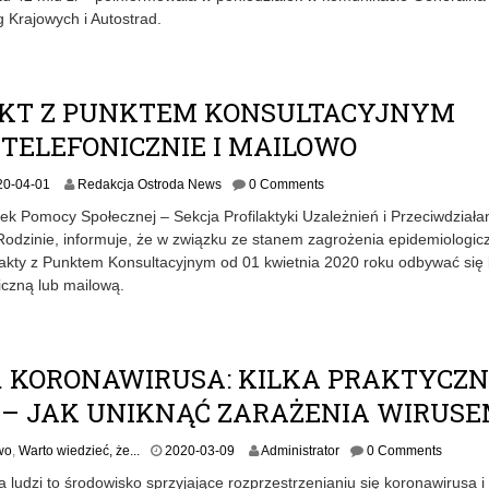
0
 Krajowych i Autostrad.
4
-
2
7
KT Z PUNKTEM KONSULTACYJNYM
TELEFONICZNIE I MAILOWO
20-04-01
Redakcja Ostroda News
0 Comments
ek Pomocy Społecznej – Sekcja Profilaktyki Uzależnień i Przeciwdziała
odzinie, informuje, że w związku ze stanem zagrożenia epidemiologi
takty z Punktem Konsultacyjnym od 01 kwietnia 2020 roku odbywać się
iczną lub mailową.
S. KORONAWIRUSA: KILKA PRAKTYCZ
 – JAK UNIKNĄĆ ZARAŻENIA WIRUS
2
wo
,
Warto wiedzieć, że...
2020-03-09
Administrator
0 Comments
0
 ludzi to środowisko sprzyjające rozprzestrzenianiu się koronawirusa i
2