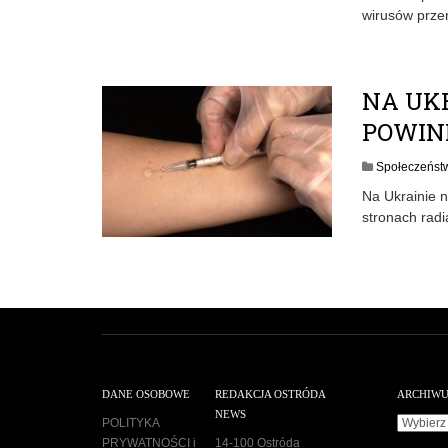
wirusów prze
NA UKR
POWIN
Społeczeńst
Na Ukrainie n
stronach rad
DANE OSOBOWE
REDAKCJA OSTRÓDA
ARCHIW
NEWS
A
POLITYKA
r
PRYWATNOŚCI i
14-100 Ostróda