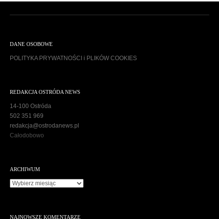
DANE OSOBOWE
POLITYKA PRYWATNOŚCI i PLIKÓW COOKIES
REDAKCJA OSTRÓDA NEWS
14-100 Ostróda
502 351 969
redakcja@ostrodanews.pl
Całodobowo
ARCHIWUM
A
r
c
h
NAJNOWSZE KOMENTARZE