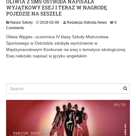
OLIWIA Z SMS OSTRÓDA NAPISAŁA
WYJĄTKOWY ESEJ I TERAZ W NAGRODĘ
POJEDZIE NA SESZELE
2
Nasze Szkoły
2018-02-06
Redakcja Ostroda News
0
0
Comments
1
Oliwia Węgier- uczennica IV klasy Szkoły Mistrzostwa
8
Sportowego w Ostródzie zdobyła wyróżnienie w
-
Międzynarodowym Konkursie na esej o tematyce ekologicznej.
0
2
Esej należało napisać w języku angielskim.
-
0
6
Search