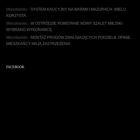
i
w
Mieszkaniec
-
SYSTEM KAUCYJNY NA WARMII I MAZURACH. WIELU
u
KORZYSTA
m
Mieszkaniec
-
W OSTRÓDZIE POWSTANIE NOWY SZALET MIEJSKI.
WYBRANO WYKONAWCĘ
Mieszkaniec
-
MONTAŻ PROGÓW ZWALNIAJĄCYCH PODZIELIŁ OPINIE.
MIESZKAŃCY MAJĄ ZASTRZEŻENIA
FACEBOOK