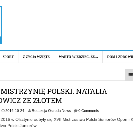
SPORT
Z ŻYCIA WZIĘTE
WARTO WIEDZIEĆ, ŻE…
DOM I ZDROWI
MISTRZYNIĘ POLSKI. NATALIA
OWICZ ZE ZŁOTEM
2
2016-10-24
Redakcja Ostroda News
0 Comments
0
2016 w Olsztynie odbyły się XVII Mistrzostwa Polski Seniorów Open i 
1
twa Polski Juniorów.
6
-