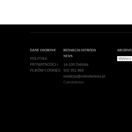
DANE OSOBOWE
REDAKCJA OSTRÓDA
ARCHIW
NEWS
A
POLITYKA
r
PRYWATNOŚCI i
14-100 Ostróda
c
PLIKÓW COOKIES
502 351 969
h
redakcja@ostrodanews.pl
i
Całodobowo
w
u
m