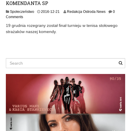
KOMENDANTA SP
2
Społeczeństwo
2016-12-21
Redakcja Ostroda News
0
0
Comments
1
19 grudnia rozegrany został finał turnieju w tenisa stołowego
6
strażaków naszej komendy.
-
1
2
-
2
1
Search