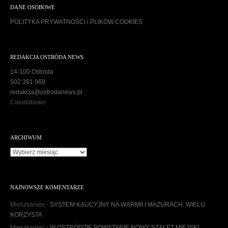
DANE OSOBOWE
POLITYKA PRYWATNOŚCI i PLIKÓW COOKIES
REDAKCJA OSTRÓDA NEWS
14-100 Ostróda
502 351 969
redakcja@ostrodanews.pl
Całodobowo
ARCHIWUM
A
r
c
h
NAJNOWSZE KOMENTARZE
i
w
Mieszkaniec
-
SYSTEM KAUCYJNY NA WARMII I MAZURACH. WIELU
u
KORZYSTA
m
Mieszkaniec
-
W OSTRÓDZIE POWSTANIE NOWY SZALET MIEJSKI.