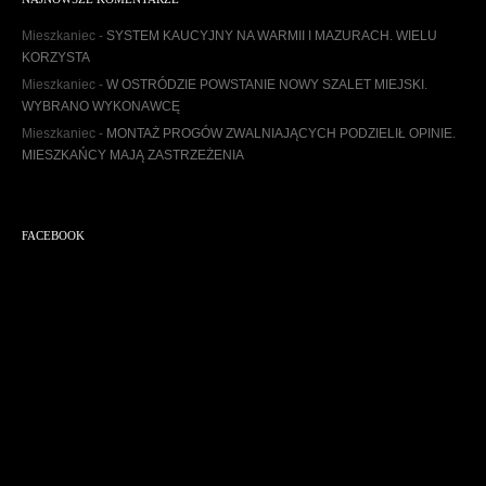
i
w
Mieszkaniec
-
SYSTEM KAUCYJNY NA WARMII I MAZURACH. WIELU
u
KORZYSTA
m
Mieszkaniec
-
W OSTRÓDZIE POWSTANIE NOWY SZALET MIEJSKI.
WYBRANO WYKONAWCĘ
Mieszkaniec
-
MONTAŻ PROGÓW ZWALNIAJĄCYCH PODZIELIŁ OPINIE.
MIESZKAŃCY MAJĄ ZASTRZEŻENIA
FACEBOOK