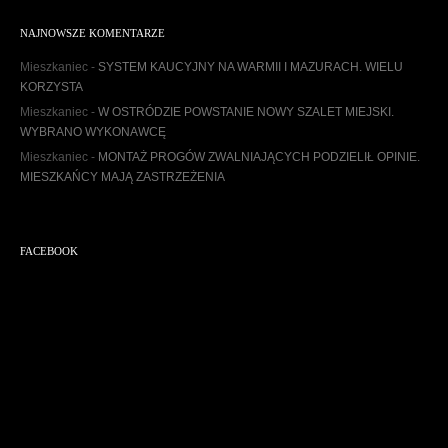
c
h
NAJNOWSZE KOMENTARZE
i
w
Mieszkaniec
-
SYSTEM KAUCYJNY NA WARMII I MAZURACH. WIELU
u
KORZYSTA
m
Mieszkaniec
-
W OSTRÓDZIE POWSTANIE NOWY SZALET MIEJSKI.
WYBRANO WYKONAWCĘ
Mieszkaniec
-
MONTAŻ PROGÓW ZWALNIAJĄCYCH PODZIELIŁ OPINIE.
MIESZKAŃCY MAJĄ ZASTRZEŻENIA
FACEBOOK