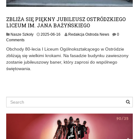
ZBLIŻA SIĘ PIĘKNY JUBILEUSZ OSTRÓDZKIEGO
LICEUM IM. JANA BAŻYŃSKIEGO
2
Nasze Szkoły
2025-06-16
Redakcja Ostroda News
0
0
Comments
2
Obchody 80-lecia I Liceum Ogólnokształcącego w Ostródzie
5
zbliżają się wielkimi krokami. Na fasadzie budynku zawieszony
-
zostanie jubileuszowy baner, który zaprosi do wspólnego
0
6
świętowania.
-
1
6
Search