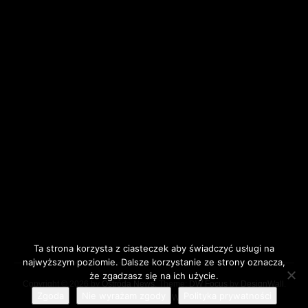
Ta strona korzysta z ciasteczek aby świadczyć usługi na
najwyższym poziomie. Dalsze korzystanie ze strony oznacza,
że zgadzasz się na ich użycie.
Copyright © 2026 by
Ostróda News
. Theme:
DW Focus
by
DesignWall
.
Zgoda
Nie wyrażam zgody
Polityka prywatności
Proudly powered by WordPress