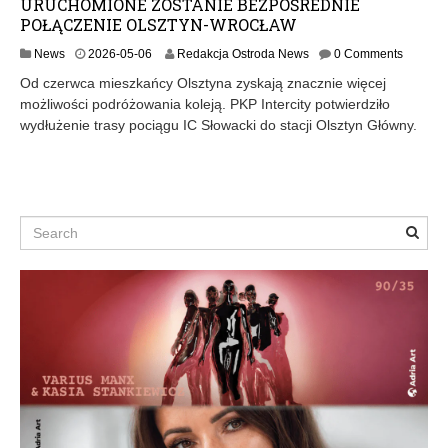
URUCHOMIONE ZOSTANIE BEZPOŚREDNIE
POŁĄCZENIE OLSZTYN-WROCŁAW
2
News
2026-05-06
Redakcja Ostroda News
0 Comments
0
Od czerwca mieszkańcy Olsztyna zyskają znacznie więcej
2
możliwości podróżowania koleją. PKP Intercity potwierdziło
6
wydłużenie trasy pociągu IC Słowacki do stacji Olsztyn Główny.
-
0
5
-
0
6
Search