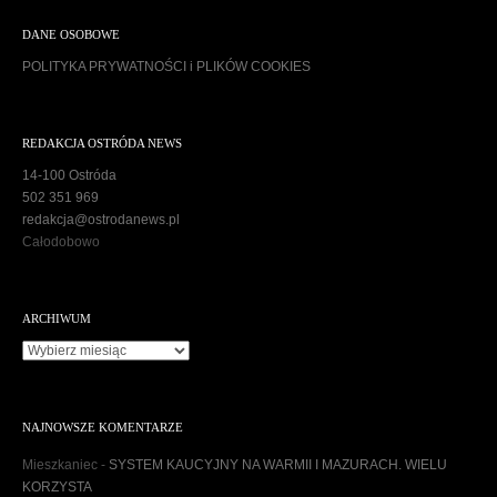
DANE OSOBOWE
POLITYKA PRYWATNOŚCI i PLIKÓW COOKIES
REDAKCJA OSTRÓDA NEWS
14-100 Ostróda
502 351 969
redakcja@ostrodanews.pl
Całodobowo
ARCHIWUM
A
r
c
h
NAJNOWSZE KOMENTARZE
i
w
Mieszkaniec
-
SYSTEM KAUCYJNY NA WARMII I MAZURACH. WIELU
u
KORZYSTA