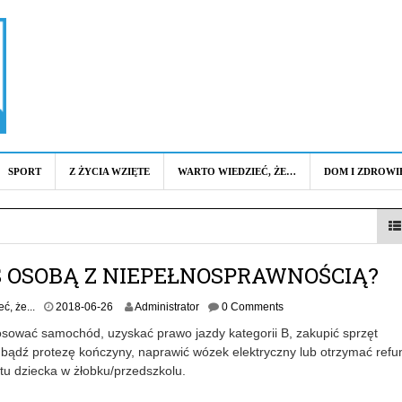
SPORT
Z ŻYCIA WZIĘTE
WARTO WIEDZIEĆ, ŻE…
DOM I ZDROWI
Ś OSOBĄ Z NIEPEŁNOSPRAWNOŚCIĄ?
ć, że...
2018-06-26
Administrator
0 Comments
sować samochód, uzyskać prawo jazdy kategorii B, zakupić sprzęt
 bądź protezę kończyny, naprawić wózek elektryczny lub otrzymać refu
tu dziecka w żłobku/przedszkolu.