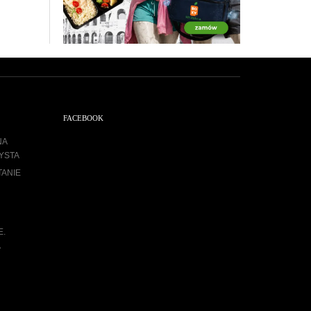
FACEBOOK
NA
YSTA
TANIE
E.
A