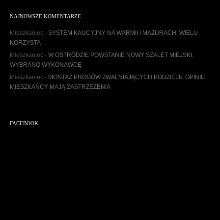
c
h
NAJNOWSZE KOMENTARZE
i
w
Mieszkaniec
-
SYSTEM KAUCYJNY NA WARMII I MAZURACH. WIELU
u
KORZYSTA
m
Mieszkaniec
-
W OSTRÓDZIE POWSTANIE NOWY SZALET MIEJSKI.
WYBRANO WYKONAWCĘ
Mieszkaniec
-
MONTAŻ PROGÓW ZWALNIAJĄCYCH PODZIELIŁ OPINIE.
MIESZKAŃCY MAJĄ ZASTRZEŻENIA
FACEBOOK