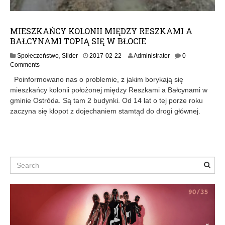
MIESZKAŃCY KOLONII MIĘDZY RESZKAMI A
BAŁCYNAMI TOPIĄ SIĘ W BŁOCIE
2
Społeczeństwo
,
Slider
2017-02-22
Administrator
0
0
Comments
1
Poinformowano nas o problemie, z jakim borykają się
7
mieszkańcy kolonii położonej między Reszkami a Bałcynami w
-
gminie Ostróda. Są tam 2 budynki. Od 14 lat o tej porze roku
0
2
zaczyna się kłopot z dojechaniem stamtąd do drogi głównej.
-
2
3
Search