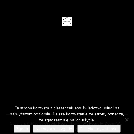
Ta strona korzysta z ciasteczek aby świadczyć usługi na
najwyższym poziomie. Dalsze korzystanie ze strony oznacza,
że zgadzasz się na ich użycie.
Copyright © 2026 by
Ostróda News
. Theme:
DW Focus
by
DesignWall
.
Zgoda
Nie wyrażam zgody
Polityka prywatności
Proudly powered by WordPress