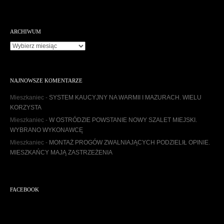
ARCHIWUM
A
r
c
h
NAJNOWSZE KOMENTARZE
i
w
Mieszkaniec
-
SYSTEM KAUCYJNY NA WARMII I MAZURACH. WIELU
u
KORZYSTA
m
Mieszkaniec
-
W OSTRÓDZIE POWSTANIE NOWY SZALET MIEJSKI.
WYBRANO WYKONAWCĘ
Mieszkaniec
-
MONTAŻ PROGÓW ZWALNIAJĄCYCH PODZIELIŁ OPINIE.
MIESZKAŃCY MAJĄ ZASTRZEŻENIA
FACEBOOK