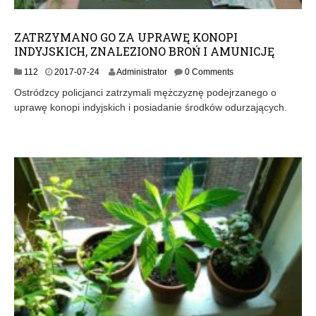
ZATRZYMANO GO ZA UPRAWĘ KONOPI
INDYJSKICH, ZNALEZIONO BROŃ I AMUNICJĘ
2
112
2017-07-24
Administrator
0 Comments
0
Ostródzcy policjanci zatrzymali mężczyznę podejrzanego o
1
uprawę konopi indyjskich i posiadanie środków odurzających.
7
-
0
7
-
2
4