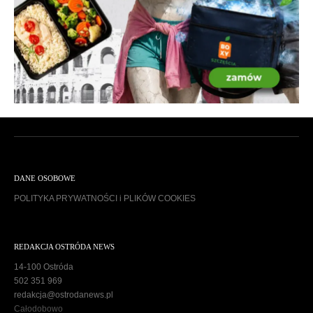
DANE OSOBOWE
POLITYKA PRYWATNOŚCI i PLIKÓW COOKIES
REDAKCJA OSTRÓDA NEWS
14-100 Ostróda
502 351 969
redakcja@ostrodanews.pl
Całodobowo