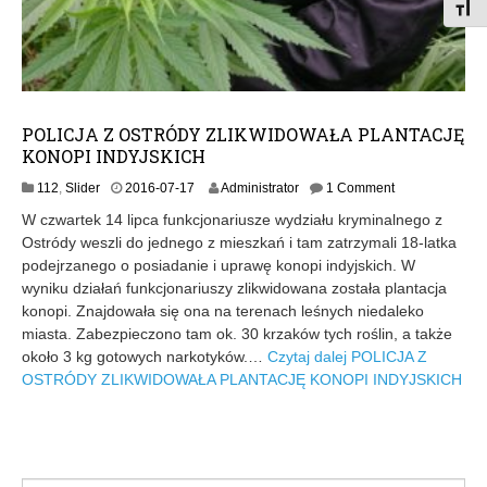
Toggl
POLICJA Z OSTRÓDY ZLIKWIDOWAŁA PLANTACJĘ
KONOPI INDYJSKICH
2
112
,
Slider
2016-07-17
Administrator
1 Comment
0
W czwartek 14 lipca funkcjonariusze wydziału kryminalnego z
1
Ostródy weszli do jednego z mieszkań i tam zatrzymali 18-latka
6
podejrzanego o posiadanie i uprawę konopi indyjskich. W
-
0
wyniku działań funkcjonariuszy zlikwidowana została plantacja
7
konopi. Znajdowała się ona na terenach leśnych niedaleko
-
miasta. Zabezpieczono tam ok. 30 krzaków tych roślin, a także
1
około 3 kg gotowych narkotyków.…
Czytaj dalej
POLICJA Z
7
OSTRÓDY ZLIKWIDOWAŁA PLANTACJĘ KONOPI INDYJSKICH