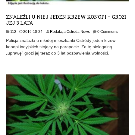
ZNALEŹLI U NIEJ JEDEN KRZEW KONOPI – GROZI
JEJ 3 LATA
2
112
2016-10-24
Redakcja Ostroda News
0 Comments
0
Policja znalazła u młodej mieszkanki Ostródy jeden krzew
1
konopi indyjskich stojący na parapecie. Za tę nielegalną
6
„uprawę” grozi jej teraz do 3 lat pozbawienia wolności.
-
1
0
-
2
4