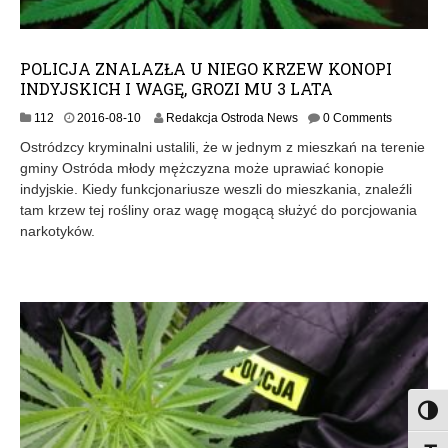
POLICJA ZNALAZŁA U NIEGO KRZEW KONOPI
INDYJSKICH I WAGĘ, GROZI MU 3 LATA
2
112
2016-08-10
Redakcja Ostroda News
0 Comments
0
Ostródzcy kryminalni ustalili, że w jednym z mieszkań na terenie
1
gminy Ostróda młody mężczyzna może uprawiać konopie
6
indyjskie. Kiedy funkcjonariusze weszli do mieszkania, znaleźli
-
0
tam krzew tej rośliny oraz wagę mogącą służyć do porcjowania
8
narkotyków.
-
1
0
Toggl