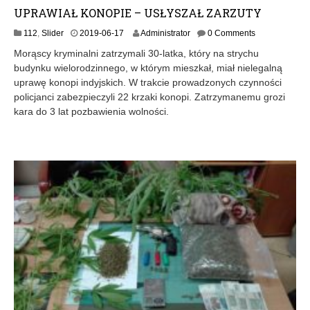
UPRAWIAŁ KONOPIE – USŁYSZAŁ ZARZUTY
2
112
,
Slider
2019-06-17
Administrator
0 Comments
0
Morąscy kryminalni zatrzymali 30-latka, który na strychu
1
budynku wielorodzinnego, w którym mieszkał, miał nielegalną
9
uprawę konopi indyjskich. W trakcie prowadzonych czynności
-
0
policjanci zabezpieczyli 22 krzaki konopi. Zatrzymanemu grozi
6
kara do 3 lat pozbawienia wolności.
-
1
7