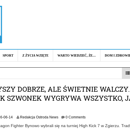
SPORT
Z ŻYCIA WZIĘTE
WARTO WIEDZIEĆ, ŻE…
DOM I ZDROWI
YSZY DOBRZE, ALE ŚWIETNIE WALCZY.
EK SZWONEK WYGRYWA WSZYSTKO, 
2
6-06-14
Redakcja Ostroda News
0 Comments
0
gon Fighter Bynowo wybrali się na turniej High Kick 7 w Zgierzu. Trad
2