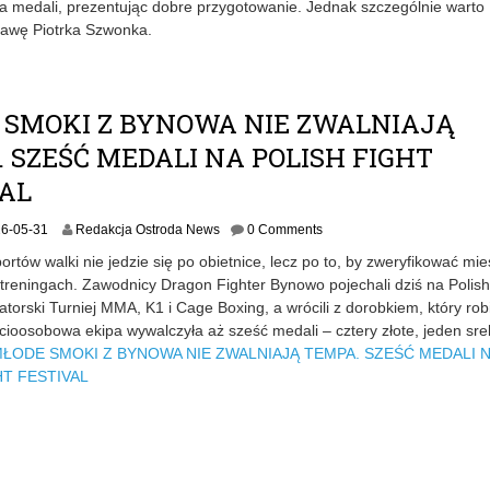
lka medali, prezentując dobre przygotowanie. Jednak szczególnie warto
6
tawę Piotrka Szwonka.
-
0
6
-
1
 SMOKI Z BYNOWA NIE ZWALNIAJĄ
4
 SZEŚĆ MEDALI NA POLISH FIGHT
VAL
2
6-05-31
Redakcja Ostroda News
0 Comments
0
portów walki nie jedzie się po obietnice, lecz po to, by zweryfikować mie
2
treningach. Zawodnicy Dragon Fighter Bynowo pojechali dziś na Polish
6
atorski Turniej MMA, K1 i Cage Boxing, a wrócili z dorobkiem, który rob
-
0
cioosobowa ekipa wywalczyła aż sześć medali – cztery złote, jeden sr
5
ŁODE SMOKI Z BYNOWA NIE ZWALNIAJĄ TEMPA. SZEŚĆ MEDALI 
-
HT FESTIVAL
3
1