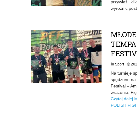
przywieźli ki
wyróżnić pos
MŁODE
TEMPA.
FESTI
Sport
202
Na turnieje s
spędzone na 
Festival – Am
wrażenie. Pię
Czytaj dalej
M
POLISH FIG