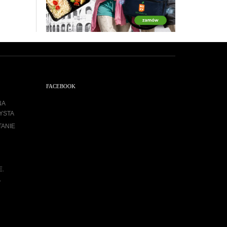
FACEBOOK
NA
YSTA
TANIE
E.
A