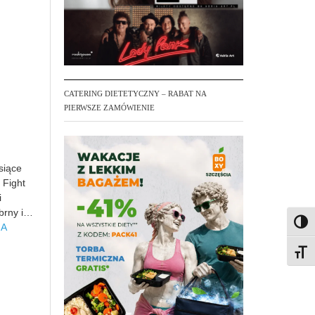
CATERING DIETETYCZNY – RABAT NA
PIERWSZE ZAMÓWIENIE
siące
 Fight
i
ebrny i…
Toggl
NA
Toggl