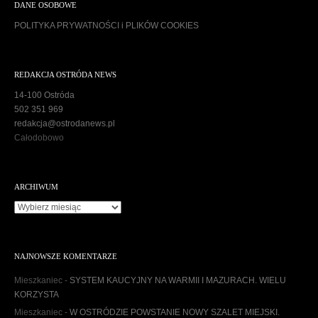
DANE OSOBOWE
POLITYKA PRYWATNOŚCI i PLIKÓW COOKIES
REDAKCJA OSTRÓDA NEWS
14-100 Ostróda
502 351 969
redakcja@ostrodanews.pl
Całodobowo
ARCHIWUM
A
r
c
h
NAJNOWSZE KOMENTARZE
i
w
Mieszkaniec
-
SYSTEM KAUCYJNY NA WARMII I MAZURACH. WIELU
u
KORZYSTA
m
Mieszkaniec
-
W OSTRÓDZIE POWSTANIE NOWY SZALET MIEJSKI.