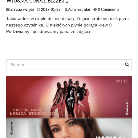
WIOSNA CORAZ BLIŻEJ ;)
2
Z życia wzięte
2017-01-28
Administrator
0 Comments
0
Takie widoki w ciepłe dni nie dziwią. Zdjęcie zrobione dziś przez
1
naszego czytelnika. U niektórych płynie gorąca krew ;)
7
Podziwiamy i pozdrawiamy pana ze zdjęcia.
-
0
1
-
2
8
Search