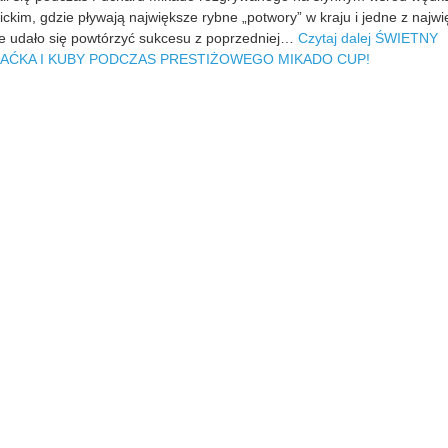
0
ckim, gdzie pływają największe rybne „potwory” w kraju i jedne z najw
6
ie udało się powtórzyć sukcesu z poprzedniej…
Czytaj dalej
ŚWIETNY
-
AĆKA I KUBY PODCZAS PRESTIŻOWEGO MIKADO CUP!
2
1