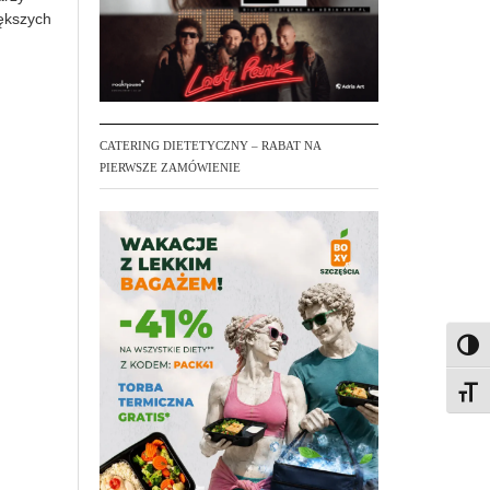
iększych
CATERING DIETETYCZNY – RABAT NA
PIERWSZE ZAMÓWIENIE
Toggl
Toggl