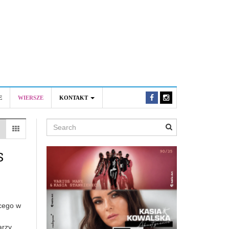
E
WIERSZE
KONTAKT
Search
S
cego w
arzy