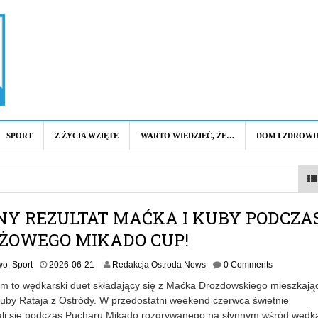
SPORT
Z ŻYCIA WZIĘTE
WARTO WIEDZIEĆ, ŻE…
DOM I ZDROWI
NY REZULTAT MAĆKA I KUBY PODCZA
IŻOWEGO MIKADO CUP!
2
wo
,
Sport
2026-06-21
Redakcja Ostroda News
0 Comments
0
 to wędkarski duet składający się z Maćka Drozdowskiego mieszkają
2
Kuby Rataja z Ostródy. W przedostatni weekend czerwca świetnie
6
li się podczas Pucharu Mikado rozgrywanego na słynnym wśród wędk
-