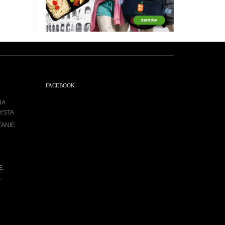
FACEBOOK
NA
YSTA
TANIE
E.
A