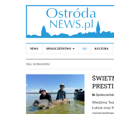
NEWS
SPOŁECZEŃSTWO
112
KULTURA
TAG:
KUBA RATAJ
ŚWIET
PREST
Społeczeńst
Wiedźma Team
Łukcie oraz 
zaprezentowa