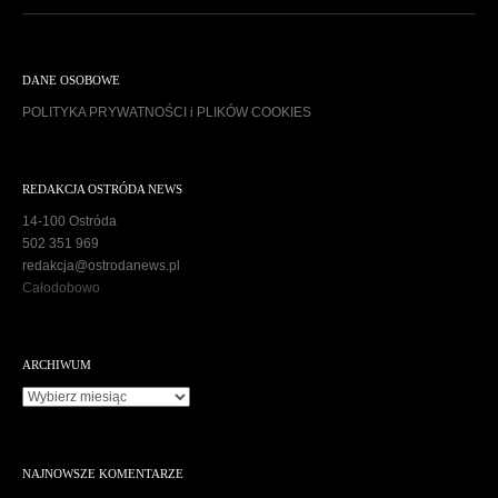
DANE OSOBOWE
POLITYKA PRYWATNOŚCI i PLIKÓW COOKIES
REDAKCJA OSTRÓDA NEWS
14-100 Ostróda
502 351 969
redakcja@ostrodanews.pl
Całodobowo
ARCHIWUM
A
r
c
h
NAJNOWSZE KOMENTARZE
i