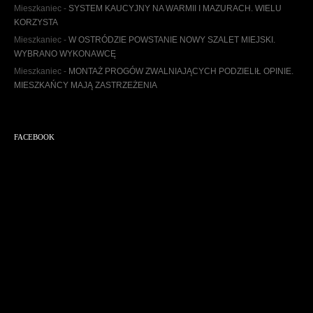
w
Mieszkaniec
-
SYSTEM KAUCYJNY NA WARMII I MAZURACH. WIELU
u
KORZYSTA
m
Mieszkaniec
-
W OSTRÓDZIE POWSTANIE NOWY SZALET MIEJSKI.
WYBRANO WYKONAWCĘ
Mieszkaniec
-
MONTAŻ PROGÓW ZWALNIAJĄCYCH PODZIELIŁ OPINIE.
MIESZKAŃCY MAJĄ ZASTRZEŻENIA
FACEBOOK