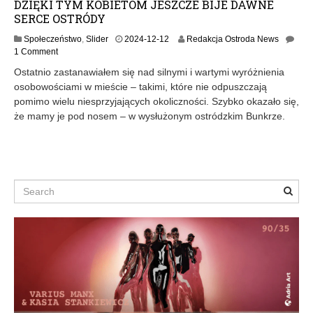
DZIĘKI TYM KOBIETOM JESZCZE BIJE DAWNE
SERCE OSTRÓDY
2
Społeczeństwo
,
Slider
2024-12-12
Redakcja Ostroda News
0
1 Comment
2
Ostatnio zastanawiałem się nad silnymi i wartymi wyróżnienia
4
osobowościami w mieście – takimi, które nie odpuszczają
-
pomimo wielu niesprzyjających okoliczności. Szybko okazało się,
1
2
że mamy je pod nosem – w wysłużonym ostródzkim Bunkrze.
-
1
2
Search