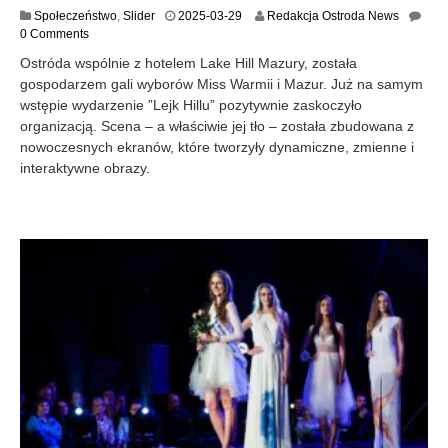
2
Społeczeństwo
,
Slider
2025-03-29
Redakcja Ostroda News
0
0 Comments
2
Ostróda wspólnie z hotelem Lake Hill Mazury, została
5
gospodarzem gali wyborów Miss Warmii i Mazur. Już na samym
-
wstępie wydarzenie ”Lejk Hillu” pozytywnie zaskoczyło
0
3
organizacją. Scena – a właściwie jej tło – została zbudowana z
-
nowoczesnych ekranów, które tworzyły dynamiczne, zmienne i
2
interaktywne obrazy.
9