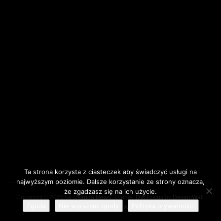
Ta strona korzysta z ciasteczek aby świadczyć usługi na
najwyższym poziomie. Dalsze korzystanie ze strony oznacza,
że zgadzasz się na ich użycie.
Copyright © 2026 by
Ostróda News
. Theme:
DW Focus
by
DesignWall
.
Zgoda
Nie wyrażam zgody
Polityka prywatności
Proudly powered by WordPress