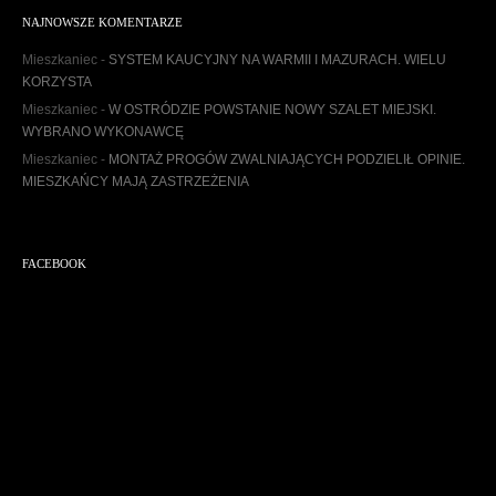
h
NAJNOWSZE KOMENTARZE
i
w
Mieszkaniec
-
SYSTEM KAUCYJNY NA WARMII I MAZURACH. WIELU
u
KORZYSTA
m
Mieszkaniec
-
W OSTRÓDZIE POWSTANIE NOWY SZALET MIEJSKI.
WYBRANO WYKONAWCĘ
Mieszkaniec
-
MONTAŻ PROGÓW ZWALNIAJĄCYCH PODZIELIŁ OPINIE.
MIESZKAŃCY MAJĄ ZASTRZEŻENIA
FACEBOOK