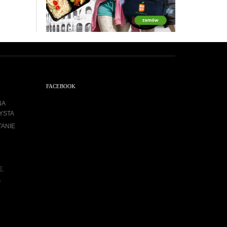
FACEBOOK
NA
YSTA
TANIE
E.
A