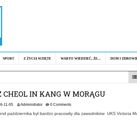
SPORT
Z ŻYCIA WZIĘTE
WARTO WIEDZIEĆ, ŻE…
DOM I ZDROWI
Z CHEOL IN KANG W MORĄGU
2
6-11-05
Administrator
0 Comments
0
end października był bardzo pracowity dla zawodników UKS Victoria M
1
6
-
1