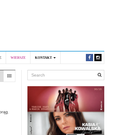
E
WIERSZE
KONTAKT
Search
orąg.