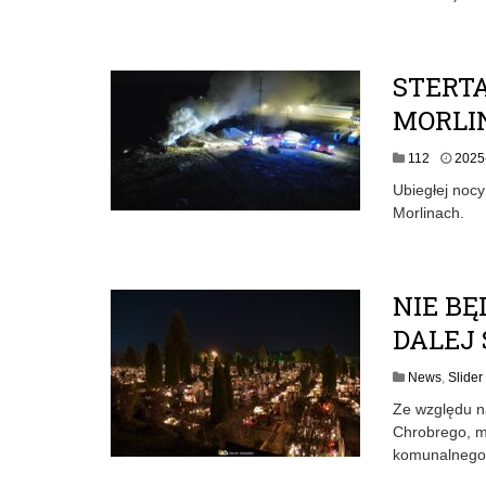
STERT
MORLI
112
2025
Ubiegłej nocy
Morlinach.
NIE B
DALEJ 
News
,
Slider
Ze względu na
Chrobrego, m
komunalnego