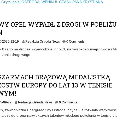
5
…
Czytaj dalej
OSTRÓDA: WEHIKUŁ CZASU PANA KRYSTIANA
-
2
8
WY OPEL WYPADŁ Z DROGI W POBLIŻU
N
2
2025-12-19
Redakcja Ostroda News
0 Comments
0
 8 rano na drodze wojewódzkiej nr 619, na wysokości miejscowości Mo
2
arzenia drogowego.
5
-
1
2
-
 SZARMACH BRĄZOWĄ MEDALISTKĄ
1
OSTW EUROPY DO LAT 13 W TENISIE
9
WYM!
5-09-27
Redakcja Ostroda News
0 Comments
h, zawodniczka Energi-Morliny Ostróda, chyba już rozwiała wątpliwości 
 należy do grona największych talentów młodego pokolenia w tenisie s