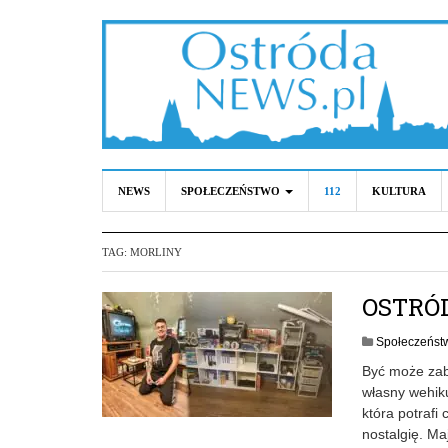
NEWS
SPOŁECZEŃSTWO
112
KULTURA
TAG:
MORLINY
OSTRÓ
Społeczeńst
Być może zabr
własny wehiku
która potrafi
nostalgię. Ma