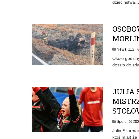
dzieciństwa
OSOBO
MORLI
News
,
112
Około godziny
doszło do zd
JULIA
MISTRZ
STOŁO
Sport
202
Julia Szarmac
ktoś miał) że