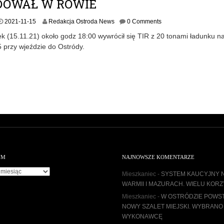
OWAŁ W ROWIE
2
2021-11-15
Redakcja Ostroda News
0 Comments
0
k (15.11.21) około godz 18:00 wywrócił się TIR z 20 tonami ładunku n
2
5 przy wjeździe do Ostródy.
1
-
1
1
-
1
5
UM
NAJNOWSZE KOMENTARZE
Mieszkaniec
-
SYSTEM KAUCYJNY 
WARMII I MAZURACH. WIELU KORZ
Mieszkaniec
-
W OSTRÓDZIE POWS
NOWY SZALET MIEJSKI. WYBRANO
WYKONAWCĘ