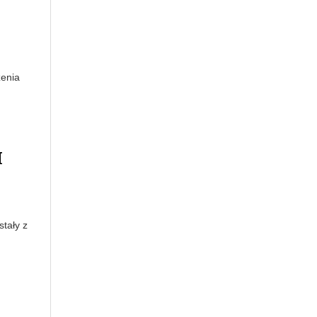
zenia
H
stały z