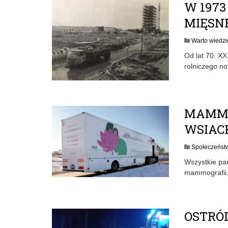
W 197
MIĘSN
Warto wiedzie
Od lat 70. XX
rolniczego n
MAMMO
WSIAC
Społeczeńst
Wszystkie pan
mammografii,
OSTRÓD