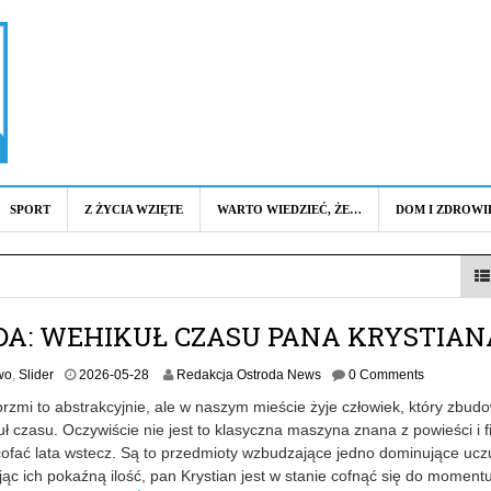
SPORT
Z ŻYCIA WZIĘTE
WARTO WIEDZIEĆ, ŻE…
DOM I ZDROWI
DA: WEHIKUŁ CZASU PANA KRYSTIAN
2
wo
,
Slider
2026-05-28
Redakcja Ostroda News
0 Comments
0
zmi to abstrakcyjnie, ale w naszym mieście żyje człowiek, który zbud
2
ł czasu. Oczywiście nie jest to klasyczna maszyna znana z powieści i f
6
 cofać lata wstecz. Są to przedmioty wzbudzające jedno dominujące ucz
-
0
jąc ich pokaźną ilość, pan Krystian jest w stanie cofnąć się do moment