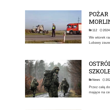
POŻAR
MORLI
112
2024
We wtorek ran
Lubawy zauwa
OSTRÓD
SZKOL
News
20
Przez całą do
mające na cel