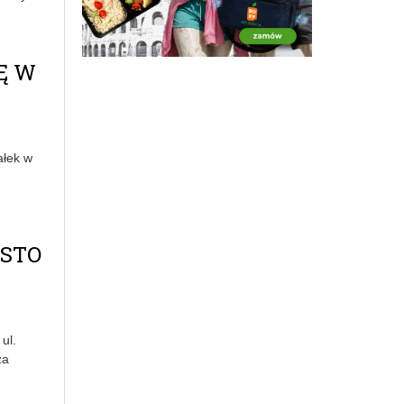
Ę W
ałek w
ASTO
ul.
za