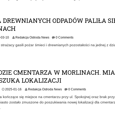
A DREWNIANYCH ODPADÓW PALIŁA SI
NACH
2
-03-10
Redakcja Ostroda News
0 Comments
0
 strażacy gasili pożar śmieci i drewnianych pozostałości na jednej z dzi
2
5
-
0
3
-
ĘDZIE CMENTARZA W MORLINACH. MI
1
SZUKA LOKALIZACJI
0
2
2025-01-16
Redakcja Ostroda News
0 Comments
0
 kończące się miejsce na cmentarzu przy ul. Spokojnej oraz brak przy 
2
iasto zostało zmuszone do poszukiwania nowej lokalizacji dla cmentar
5
.
-
0