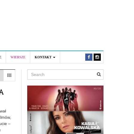
E
WIERSZE
KONTAKT
Search
A
ował
ilmów,
ucie –
u