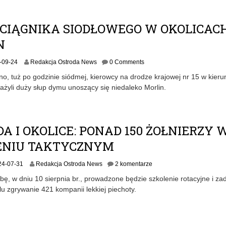
1
-
1
 CIĄGNIKA SIODŁOWEGO W OKOLICAC
6
N
2
-09-24
Redakcja Ostroda News
0 Comments
0
o, tuż po godzinie siódmej, kierowcy na drodze krajowej nr 15 w kieru
2
żyli duży słup dymu unoszący się niedaleko Morlin.
4
-
0
9
-
A I OKOLICE: PONAD 150 ŻOŁNIERZY 
2
ENIU TAKTYCZNYM
4
2
24-07-31
Redakcja Ostroda News
2 komentarze
0
bę, w dniu 10 sierpnia br., prowadzone będzie szkolenie rotacyjne i za
2
u zgrywanie 421 kompanii lekkiej piechoty.
4
-
0
8