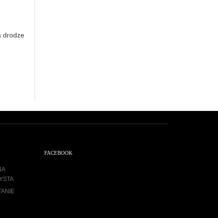
a drodze
FACEBOOK
NA
YSTA
TANIE