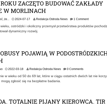
-
3 ROKU ZACZĘTO BUDOWAĆ ZAKŁADY
0
E W MORLINACH
1
2
ć, że...
2024-07-17
Redakcja Ostroda News
1 Comment
0
 wieku, ostródzki i okoliczny przemysł przetwórstwa produktów pochod
2
otował dynamiczny rozwój.
4
-
0
7
-
BUSY POJAWIĄ W PODOSTRÓDZKIC
2
5
H
wo
2022-03-18
Redakcja Ostroda News
0 Comments
ie w wieku od 50 do 69 lat, które w ciągu ostatnich dwóch lat nie korzy
 mogą zgłosić się na bezpłatne badania.
A. TOTALNIE PIJANY KIEROWCA. TIR