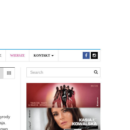
E
WIERSZE
KONTAKT
Search
zyrody
aja.
tkowo