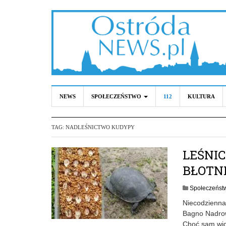
NEWS
SPOŁECZEŃSTWO
112
KULTURA
TAG:
NADLEŚNICTWO KUDYPY
LEŚNIC
BŁOTNE
Społeczeńst
Niecodzienna
Bagno Nadrows
Choć sam wido