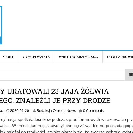
SPORT
Z ŻYCIA WZIĘTE
WARTO WIEDZIEĆ, ŻE…
DOM I ZDROWI
Y URATOWALI 23 JAJA ŻÓŁWIA
GO. ZNALEŹLI JE PRZY DRODZE
wo
2026-06-20
Redakcja Ostroda News
0 Comments
 sytuacja spotkała leśników podczas prac terenowych w rezerwacie pr
kie. W trakcie lustracji zauważyli samicę żółwia błotnego składającą j
k należał do rzadkości, szybko okazało się, że zwierzę wybrało wyją