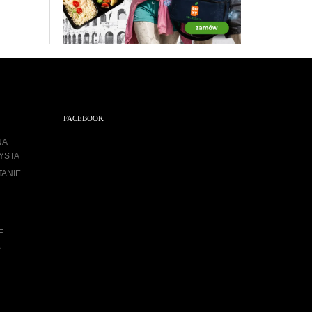
FACEBOOK
NA
YSTA
TANIE
E.
A