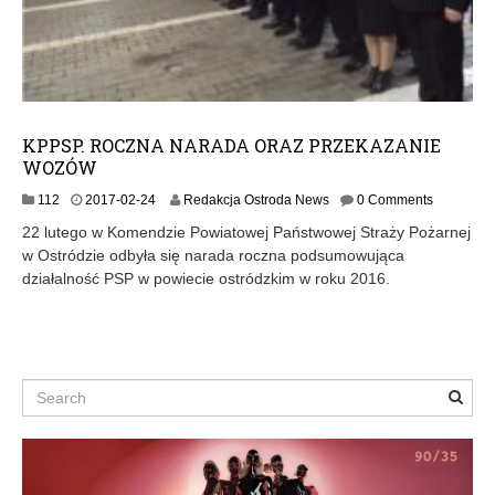
KPPSP. ROCZNA NARADA ORAZ PRZEKAZANIE
WOZÓW
2
112
2017-02-24
Redakcja Ostroda News
0 Comments
0
22 lutego w Komendzie Powiatowej Państwowej Straży Pożarnej
1
w Ostródzie odbyła się narada roczna podsumowująca
7
działalność PSP w powiecie ostródzkim w roku 2016.
-
0
2
-
2
4
Search