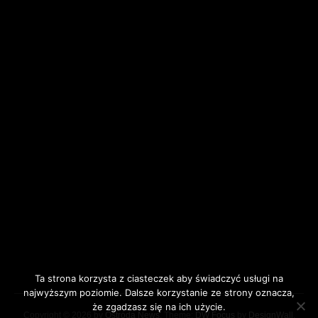
Ta strona korzysta z ciasteczek aby świadczyć usługi na
najwyższym poziomie. Dalsze korzystanie ze strony oznacza,
że zgadzasz się na ich użycie.
Copyright © 2026 by
Ostróda News
. Theme:
DW Focus
by
DesignWall
.