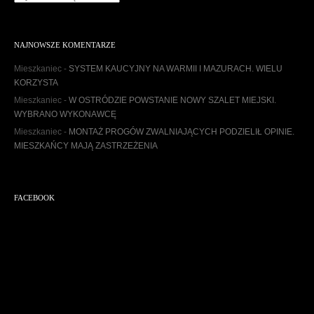
r
c
h
NAJNOWSZE KOMENTARZE
i
w
Mieszkaniec
-
SYSTEM KAUCYJNY NA WARMII I MAZURACH. WIELU
u
KORZYSTA
m
Mieszkaniec
-
W OSTRÓDZIE POWSTANIE NOWY SZALET MIEJSKI.
WYBRANO WYKONAWCĘ
Mieszkaniec
-
MONTAŻ PROGÓW ZWALNIAJĄCYCH PODZIELIŁ OPINIE.
MIESZKAŃCY MAJĄ ZASTRZEŻENIA
FACEBOOK