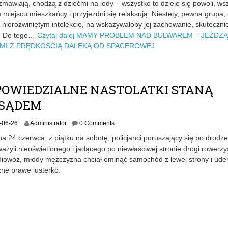
zmawiają, chodzą z dziećmi na lody – wszystko to dzieje się powoli, ws
6
 miejscu mieszkańcy i przyjezdni się relaksują. Niestety, pewna grupa,
-
0
nierozwiniętym intelekcie, na wskazywałoby jej zachowanie, skuteczni
7
a. Do tego…
Czytaj dalej
MAMY PROBLEM NAD BULWAREM – JEŻDŻĄ
-
MI Z PRĘDKOŚCIĄ DALEKĄ OD SPACEROWEJ
0
2
POWIEDZIALNE NASTOLATKI STANĄ
 SĄDEM
2
-06-26
Administrator
0 Comments
0
a 24 czerwca, z piątku na sobotę, policjanci poruszający się po drodz
1
żyli nieoświetlonego i jadącego po niewłaściwej stronie drogi rowerzy
7
diowóz, młody mężczyzna chciał ominąć samochód z lewej strony i ude
-
0
ne prawe lusterko.
6
-
2
6