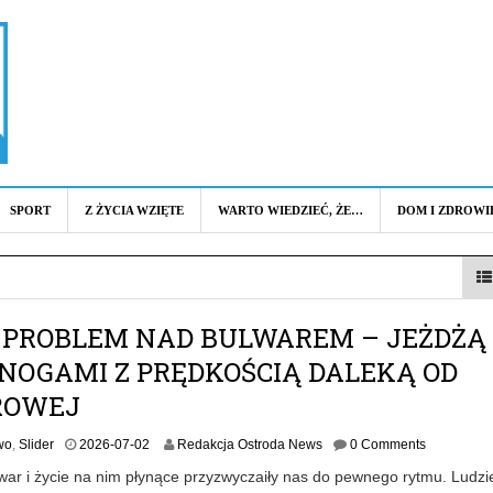
SPORT
Z ŻYCIA WZIĘTE
WARTO WIEDZIEĆ, ŻE…
DOM I ZDROWI
PROBLEM NAD BULWAREM – JEŻDŻĄ
NOGAMI Z PRĘDKOŚCIĄ DALEKĄ OD
ROWEJ
2
wo
,
Slider
2026-07-02
Redakcja Ostroda News
0 Comments
0
war i życie na nim płynące przyzwyczaiły nas do pewnego rytmu. Ludzi
2