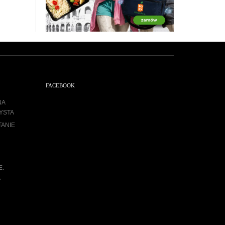
FACEBOOK
NA
YSTA
TANIE
E.
A