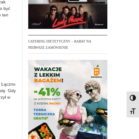
zak
 o być
e ten
CATERING DIETETYCZNY – RABAT NA
PIERWSZE ZAMÓWIENIE
e Łączno
stę. Gdy
rzył w
Toggl
Toggl