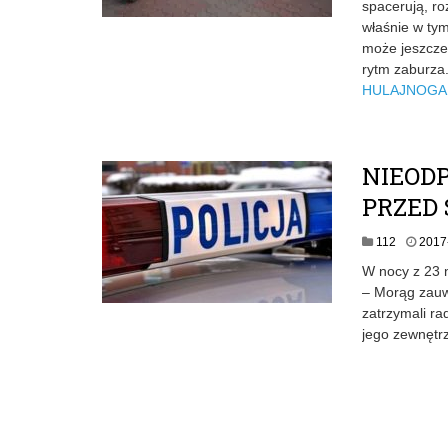
spacerują, ro
właśnie w tym
może jeszcze 
rytm zaburz
HULAJNOGA
NIEOD
PRZED
112
2017
W nocy z 23 n
– Morąg zauwa
zatrzymali ra
jego zewnętrz