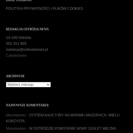
DANE OSOBOWE
POLITYKA PRYWATNOŚCI i PLIKÓW COOKIES
REDAKCJA OSTRÓDA NEWS
14-100 Ostróda
502 351 969
redakcja@ostrodanews.pl
Całodobowo
ARCHIWUM
A
r
c
h
NAJNOWSZE KOMENTARZE
i
w
Mieszkaniec
-
SYSTEM KAUCYJNY NA WARMII I MAZURACH. WIELU
u
KORZYSTA
m
Mieszkaniec
-
W OSTRÓDZIE POWSTANIE NOWY SZALET MIEJSKI.