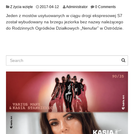
2
Z życia wzięte
2017-04-12
Administrator
0 Comments
0
Jeden z mostów usytuowanych w ciągu drogi ekspresowej S7
1
został wybudowany na brzegu jeziorka bez nazwy należącego
7
do Rodzinnych Ogródków Działkowych „Nenufar” w Ostródzie.
-
0
4
-
1
5
Search