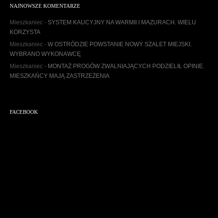
h
NAJNOWSZE KOMENTARZE
i
w
Mieszkaniec
-
SYSTEM KAUCYJNY NA WARMII I MAZURACH. WIELU
u
KORZYSTA
m
Mieszkaniec
-
W OSTRÓDZIE POWSTANIE NOWY SZALET MIEJSKI.
WYBRANO WYKONAWCĘ
Mieszkaniec
-
MONTAŻ PROGÓW ZWALNIAJĄCYCH PODZIELIŁ OPINIE.
MIESZKAŃCY MAJĄ ZASTRZEŻENIA
FACEBOOK