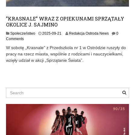
”KRASNALE” WRAZ Z OPIEKUNAMI SPRZĄTAŁY
OKOLICE J. SAJMINO
2
Społeczeństwo
2025-09-21
Redakcja Ostroda News
0
0
Comments
2
W sobotę „Krasnale” z Przedszkola nr 1 w Ostródzie ruszyły do
5
pracy na rzecz miasta, wspólnie z rodzicami i nauczycielkami,
-
wzięły udział w akcji „Sprzątanie Świata”.
0
9
-
2
1
Search