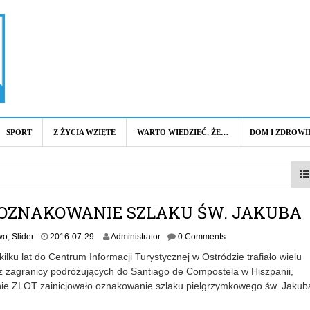
SPORT
Z ŻYCIA WZIĘTE
WARTO WIEDZIEĆ, ŻE…
DOM I ZDROWI
OZNAKOWANIE SZLAKU ŚW. JAKUBA
2
wo
,
Slider
2016-07-29
Administrator
0 Comments
0
ilku lat do Centrum Informacji Turystycznej w Ostródzie trafiało wielu
1
z zagranicy podróżujących do Santiago de Compostela w Hiszpanii,
6
ie ZLOT zainicjowało oznakowanie szlaku pielgrzymkowego św. Jakub
-
0