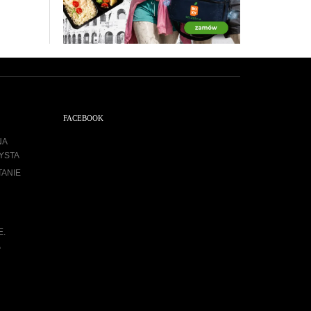
FACEBOOK
NA
YSTA
TANIE
E.
A