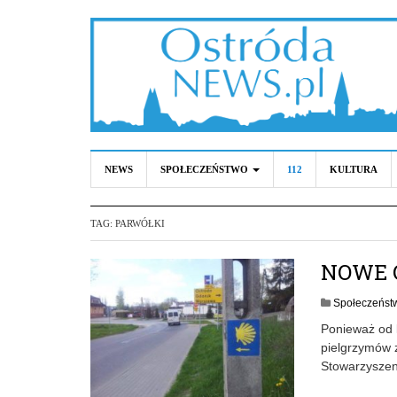
NEWS
SPOŁECZEŃSTWO
112
KULTURA
TAG:
PARWÓŁKI
NOWE 
Społeczeńst
Ponieważ od k
pielgrzymów 
Stowarzyszen