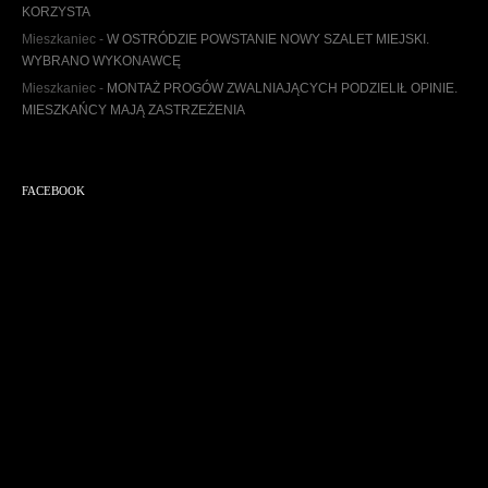
u
KORZYSTA
m
Mieszkaniec
-
W OSTRÓDZIE POWSTANIE NOWY SZALET MIEJSKI.
WYBRANO WYKONAWCĘ
Mieszkaniec
-
MONTAŻ PROGÓW ZWALNIAJĄCYCH PODZIELIŁ OPINIE.
MIESZKAŃCY MAJĄ ZASTRZEŻENIA
FACEBOOK