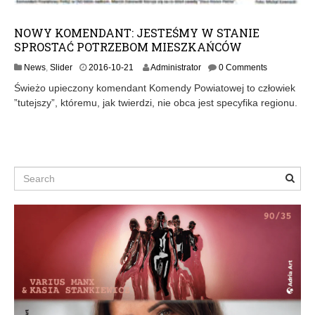
NOWY KOMENDANT: JESTEŚMY W STANIE
SPROSTAĆ POTRZEBOM MIESZKAŃCÓW
2
News
,
Slider
2016-10-21
Administrator
0 Comments
0
Świeżo upieczony komendant Komendy Powiatowej to człowiek
1
”tutejszy”, któremu, jak twierdzi, nie obca jest specyfika regionu.
6
-
1
0
-
2
Search
4