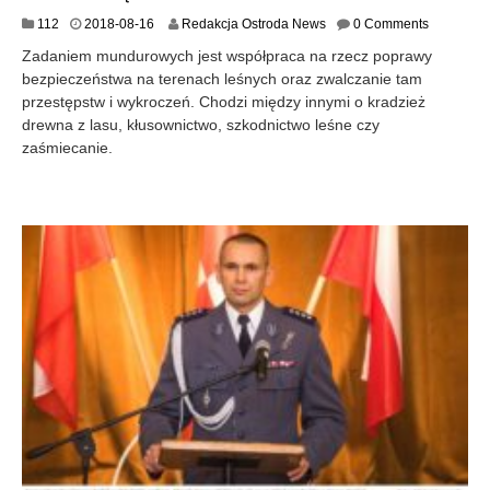
2
112
2018-08-16
Redakcja Ostroda News
0 Comments
0
Zadaniem mundurowych jest współpraca na rzecz poprawy
1
bezpieczeństwa na terenach leśnych oraz zwalczanie tam
8
przestępstw i wykroczeń. Chodzi między innymi o kradzież
-
0
drewna z lasu, kłusownictwo, szkodnictwo leśne czy
8
zaśmiecanie.
-
1
6